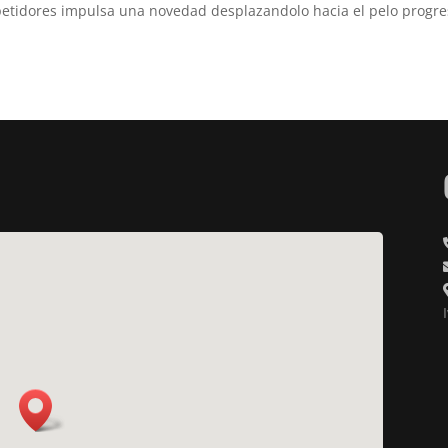
etidores impulsa una novedad desplazandolo hacia el pelo progr