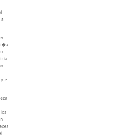
el
 a
 en
ri�a
lo
icia
on
mple
reza
 los
en
veces
el