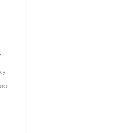
e
s y
e
stas
a