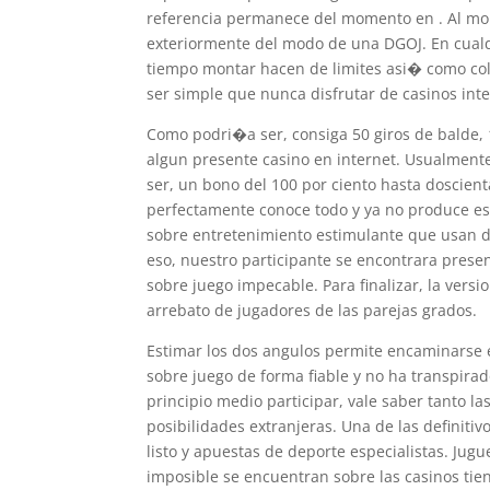
referencia permanece del momento en . Al mo
exteriormente del modo de una DGOJ. En cualq
tiempo montar hacen de limites asi� como colo
ser simple que nunca disfrutar de casinos inte
Como podri�a ser, consiga 50 giros de balde, 1
algun presente casino en internet. Usualmente
ser, un bono del 100 por ciento hasta doscien
perfectamente conoce todo y ya no produce esa
sobre entretenimiento estimulante que usan d
eso, nuestro participante se encontrara prese
sobre juego impecable. Para finalizar, la ver
arrebato de jugadores de las parejas grados.
Estimar los dos angulos permite encaminarse el
sobre juego de forma fiable y no ha transpira
principio medio participar, vale saber tanto l
posibilidades extranjeras. Una de las definit
listo y apuestas de deporte especialistas. Jug
imposible se encuentran sobre las casinos tien