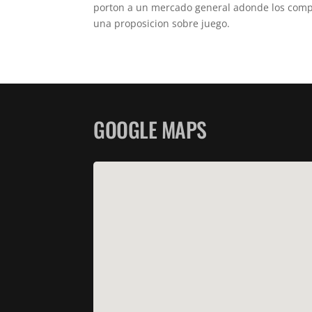
porton a un mercado general adonde los comp
una proposicion sobre juego.
GOOGLE MAPS