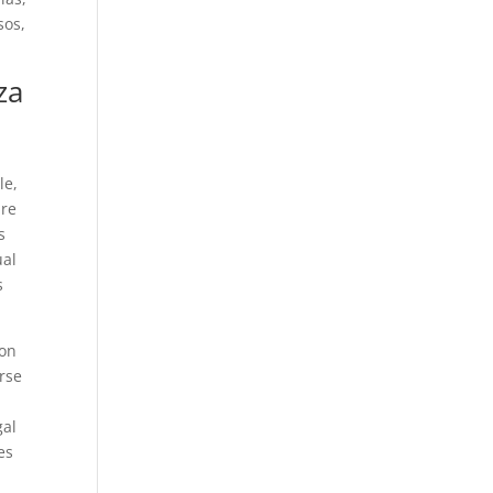
sos,
za
le,
bre
s
ual
s
lon
arse
gal
es