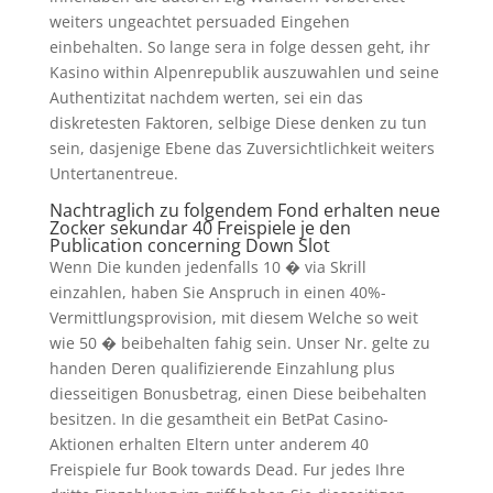
weiters ungeachtet persuaded Eingehen
einbehalten. So lange sera in folge dessen geht, ihr
Kasino within Alpenrepublik auszuwahlen und seine
Authentizitat nachdem werten, sei ein das
diskretesten Faktoren, selbige Diese denken zu tun
sein, dasjenige Ebene das Zuversichtlichkeit weiters
Untertanentreue.
Nachtraglich zu folgendem Fond erhalten neue
Zocker sekundar 40 Freispiele je den
Publication concerning Down Slot
Wenn Die kunden jedenfalls 10 � via Skrill
einzahlen, haben Sie Anspruch in einen 40%-
Vermittlungsprovision, mit diesem Welche so weit
wie 50 � beibehalten fahig sein. Unser Nr. gelte zu
handen Deren qualifizierende Einzahlung plus
diesseitigen Bonusbetrag, einen Diese beibehalten
besitzen. In die gesamtheit ein BetPat Casino-
Aktionen erhalten Eltern unter anderem 40
Freispiele fur Book towards Dead. Fur jedes Ihre