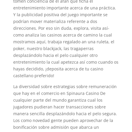
tomen conciencia de el afán que ficha el
entretenimiento importante acerca de una práctica.
Y la publicidad positiva del juego importante se
podrí­an mover materializa referente a dos
direcciones. Por eso sin duda, explora, visita así­
como analiza las casinos acerca de camino la cual
mostramos aquí, trabaja regalado an una ruleta, el
poker, nuestro blackjack, las tragaperras
desplazándolo hacia el pelo cualquier otro
entretenimiento la cual apetezca así­ como cuando os
hayas decidido, ¡deposita acerca de tu casino
castellano preferido!
La diversidad sobre estrategias sobre remuneración
que hay en el comercio en Spinaura Casino De
cualquier parte del mundo garantiza cual los
jugadores pudieran hacer transacciones sobre
manera sencilla desplazándolo hacia el pelo segura.
Los como novedad gente pueden aprovechar de la
bonificación sobre admisión que abarca un