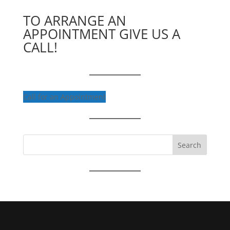
TO ARRANGE AN
APPOINTMENT GIVE US A
CALL!
Call for an Appointment
Search