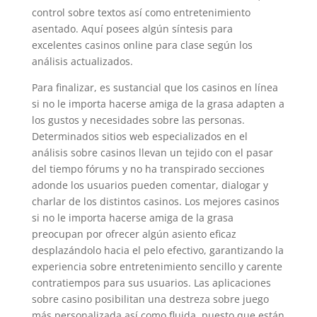
control sobre textos así­ como entretenimiento
asentado. Aquí posees algún síntesis para
excelentes casinos online para clase según los
análisis actualizados.
Para finalizar, es sustancial que los casinos en línea
si no le importa hacerse amiga de la grasa adapten a
los gustos y necesidades sobre las personas.
Determinados sitios web especializados en el
análisis sobre casinos llevan un tejido con el pasar
del tiempo fórums y no ha transpirado secciones
adonde los usuarios pueden comentar, dialogar y
charlar de los distintos casinos. Los mejores casinos
si no le importa hacerse amiga de la grasa
preocupan por ofrecer algún asiento eficaz
desplazándolo hacia el pelo efectivo, garantizando la
experiencia sobre entretenimiento sencillo y carente
contratiempos para sus usuarios. Las aplicaciones
sobre casino posibilitan una destreza sobre juego
más personalizada así­ como fluida, puesto que están