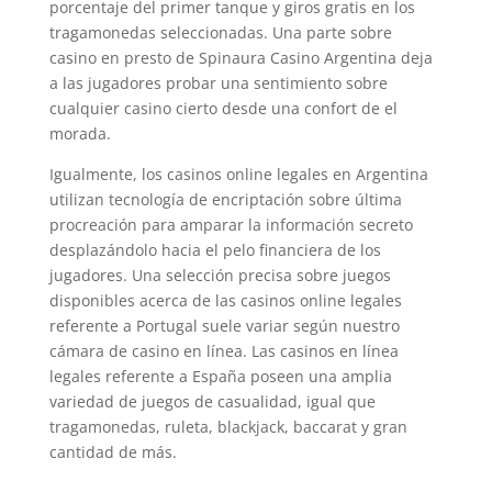
porcentaje del primer tanque y giros gratis en los
tragamonedas seleccionadas. Una parte sobre
casino en presto de Spinaura Casino Argentina deja
a las jugadores probar una sentimiento sobre
cualquier casino cierto desde una confort de el
morada.
Igualmente, los casinos online legales en Argentina
utilizan tecnología de encriptación sobre última
procreación para amparar la información secreto
desplazándolo hacia el pelo financiera de los
jugadores. Una selección precisa sobre juegos
disponibles acerca de las casinos online legales
referente a Portugal suele variar según nuestro
cámara de casino en línea. Las casinos en línea
legales referente a España poseen una amplia
variedad de juegos de casualidad, igual que
tragamonedas, ruleta, blackjack, baccarat y gran
cantidad de más.