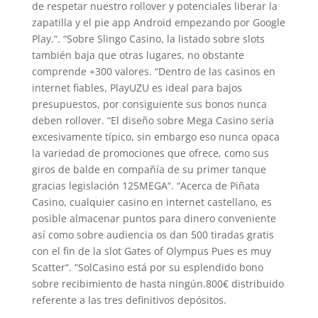
de respetar nuestro rollover y potenciales liberar la
zapatilla y el pie app Android empezando por Google
Play.“. “Sobre Slingo Casino, la listado sobre slots
también baja que otras lugares, no obstante
comprende +300 valores. “Dentro de las casinos en
internet fiables, PlayUZU es ideal para bajos
presupuestos, por consiguiente sus bonos nunca
deben rollover. “El diseño sobre Mega Casino serí­a
excesivamente típico, sin embargo eso nunca opaca
la variedad de promociones que ofrece, como sus
giros de balde en compañía de su primer tanque
gracias legislación 125MEGA“. “Acerca de Piñata
Casino, cualquier casino en internet castellano, es
posible almacenar puntos para dinero conveniente
así­ como sobre audiencia os dan 500 tiradas gratis
con el fin de la slot Gates of Olympus Pues es muy
Scatter“. “SolCasino está por su esplendido bono
sobre recibimiento de hasta ningún.800€ distribuido
referente a las tres definitivos depósitos.