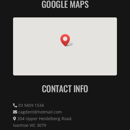
GOOGLE MAPS
CONTACT INFO
03 9459 1534
cagdent@hotmail.com
204 Upper Heidelberg Road,
Ivanhoe VIC 3079