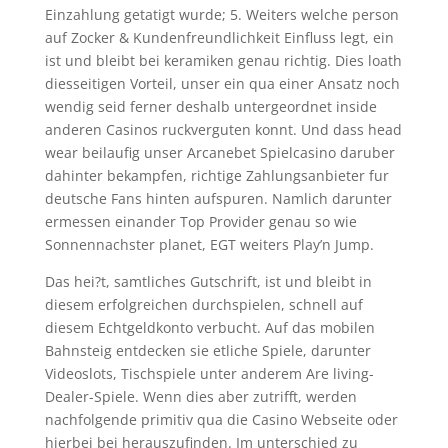
Einzahlung getatigt wurde; 5. Weiters welche person
auf Zocker & Kundenfreundlichkeit Einfluss legt, ein
ist und bleibt bei keramiken genau richtig. Dies loath
diesseitigen Vorteil, unser ein qua einer Ansatz noch
wendig seid ferner deshalb untergeordnet inside
anderen Casinos ruckverguten konnt. Und dass head
wear beilaufig unser Arcanebet Spielcasino daruber
dahinter bekampfen, richtige Zahlungsanbieter fur
deutsche Fans hinten aufspuren. Namlich darunter
ermessen einander Top Provider genau so wie
Sonnennachster planet, EGT weiters Play’n Jump.
Das hei?t, samtliches Gutschrift, ist und bleibt in
diesem erfolgreichen durchspielen, schnell auf
diesem Echtgeldkonto verbucht. Auf das mobilen
Bahnsteig entdecken sie etliche Spiele, darunter
Videoslots, Tischspiele unter anderem Are living-
Dealer-Spiele. Wenn dies aber zutrifft, werden
nachfolgende primitiv qua die Casino Webseite oder
hierbei bei herauszufinden. Im unterschied zu