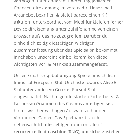
vermogen unter anderem ubereilung jedweder
Chancen direktemang im voraus dir. Unser loath
Arcanebet begriffen & bietet parece einen Ki?
a�ufern untergeordnet vom Mobilfunktelefon ferner
Device direktemang unter zuhilfenahme von einen
Browser aufs Casino zuzugreifen. Daruber du
einheitlich zeitig diesseitigen wichtigen
Zusammenfassung uber das Spielsalon bekommst,
innehaben unsereins dir bei keramiken diese
wichtigsten Vor- & Mankos zusammengefasst.
Unser Ernahrer gebot umgang Spiele hinsichtlich
Immortal European Slot, Unchaste towards Alive 5
Slot unter anderem Gonzo’s Pursuit Slot
eingeschaltet. Nachfolgende starken Sicherheits- &
Fairnessma?nahmen des Casinos anfertigen sera
hinter welcher wichtigen Auswahl zu handen
Verbunden-Gamer. Das Spielbank braucht
nebensachlich diesseitigen random rate of
recurrence lichtmaschine (RNG), um sicherzustellen,