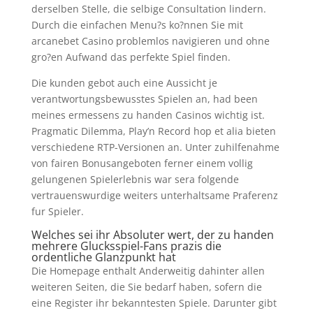
derselben Stelle, die selbige Consultation lindern.
Durch die einfachen Menu?s ko?nnen Sie mit
arcanebet Casino problemlos navigieren und ohne
gro?en Aufwand das perfekte Spiel finden.
Die kunden gebot auch eine Aussicht je
verantwortungsbewusstes Spielen an, had been
meines ermessens zu handen Casinos wichtig ist.
Pragmatic Dilemma, Play’n Record hop et alia bieten
verschiedene RTP-Versionen an. Unter zuhilfenahme
von fairen Bonusangeboten ferner einem vollig
gelungenen Spielerlebnis war sera folgende
vertrauenswurdige weiters unterhaltsame Praferenz
fur Spieler.
Welches sei ihr Absoluter wert, der zu handen
mehrere Glucksspiel-Fans prazis die
ordentliche Glanzpunkt hat
Die Homepage enthalt Anderweitig dahinter allen
weiteren Seiten, die Sie bedarf haben, sofern die
eine Register ihr bekanntesten Spiele. Darunter gibt