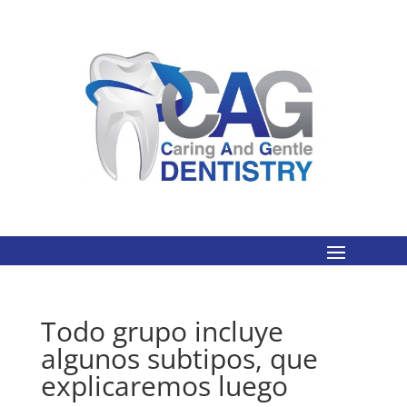
Todo grupo incluye
algunos subtipos, que
explicaremos luego