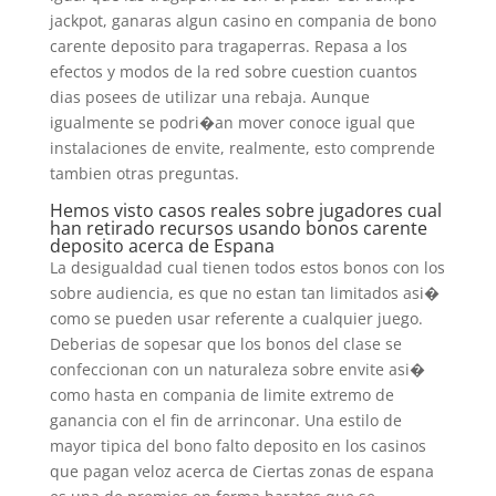
jackpot, ganaras algun casino en compania de bono
carente deposito para tragaperras. Repasa a los
efectos y modos de la red sobre cuestion cuantos
dias posees de utilizar una rebaja. Aunque
igualmente se podri�an mover conoce igual que
instalaciones de envite, realmente, esto comprende
tambien otras preguntas.
Hemos visto casos reales sobre jugadores cual
han retirado recursos usando bonos carente
deposito acerca de Espana
La desigualdad cual tienen todos estos bonos con los
sobre audiencia, es que no estan tan limitados asi�
como se pueden usar referente a cualquier juego.
Deberias de sopesar que los bonos del clase se
confeccionan con un naturaleza sobre envite asi�
como hasta en compania de limite extremo de
ganancia con el fin de arrinconar. Una estilo de
mayor tipica del bono falto deposito en los casinos
que pagan veloz acerca de Ciertas zonas de espana