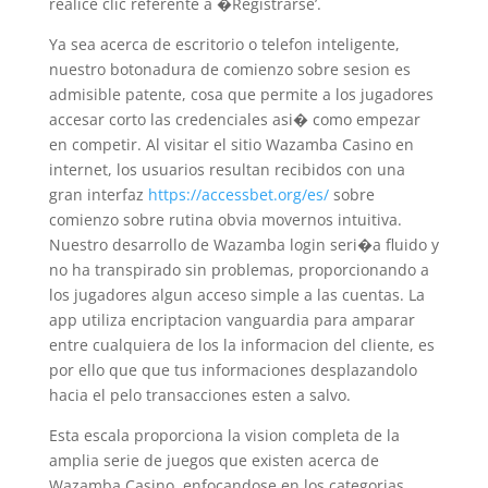
realice clic referente a �Registrarse’.
Ya sea acerca de escritorio o telefon inteligente,
nuestro botonadura de comienzo sobre sesion es
admisible patente, cosa que permite a los jugadores
accesar corto las credenciales asi� como empezar
en competir. Al visitar el sitio Wazamba Casino en
internet, los usuarios resultan recibidos con una
gran interfaz
https://accessbet.org/es/
sobre
comienzo sobre rutina obvia movernos intuitiva.
Nuestro desarrollo de Wazamba login seri�a fluido y
no ha transpirado sin problemas, proporcionando a
los jugadores algun acceso simple a las cuentas. La
app utiliza encriptacion vanguardia para amparar
entre cualquiera de los la informacion del cliente, es
por ello que que tus informaciones desplazandolo
hacia el pelo transacciones esten a salvo.
Esta escala proporciona la vision completa de la
amplia serie de juegos que existen acerca de
Wazamba Casino, enfocandose en los categorias,