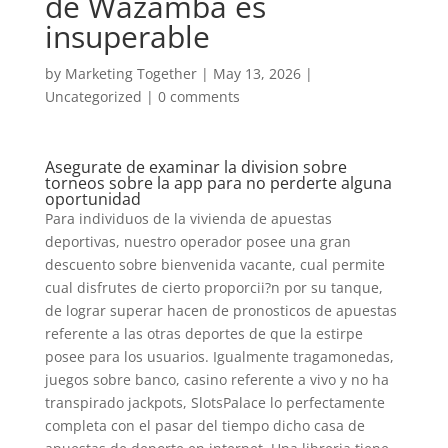
de Wazamba es
insuperable
by
Marketing Together
|
May 13, 2026
|
Uncategorized
|
0 comments
Asegurate de examinar la division sobre
torneos sobre la app para no perderte alguna
oportunidad
Para individuos de la vivienda de apuestas
deportivas, nuestro operador posee una gran
descuento sobre bienvenida vacante, cual permite
cual disfrutes de cierto proporcii?n por su tanque,
de lograr superar hacen de pronosticos de apuestas
referente a las otras deportes de que la estirpe
posee para los usuarios. Igualmente tragamonedas,
juegos sobre banco, casino referente a vivo y no ha
transpirado jackpots, SlotsPalace lo perfectamente
completa con el pasar del tiempo dicho casa de