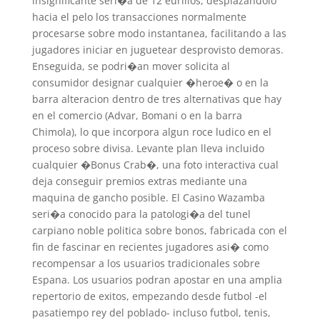
insignificante seri�a de 12 eurillos, desplazandolo
hacia el pelo los transacciones normalmente
procesarse sobre modo instantanea, facilitando a las
jugadores iniciar en juguetear desprovisto demoras.
Enseguida, se podri�an mover solicita al
consumidor designar cualquier �heroe� o en la
barra alteracion dentro de tres alternativas que hay
en el comercio (Advar, Bomani o en la barra
Chimola), lo que incorpora algun roce ludico en el
proceso sobre divisa. Levante plan lleva incluido
cualquier �Bonus Crab�, una foto interactiva cual
deja conseguir premios extras mediante una
maquina de gancho posible. El Casino Wazamba
seri�a conocido para la patologi�a del tunel
carpiano noble politica sobre bonos, fabricada con el
fin de fascinar en recientes jugadores asi� como
recompensar a los usuarios tradicionales sobre
Espana. Los usuarios podran apostar en una amplia
repertorio de exitos, empezando desde futbol -el
pasatiempo rey del poblado- incluso futbol, tenis,