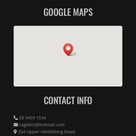
GOOGLE MAPS
CONTACT INFO
03 9459 1534
cagdent@hotmail.com
204 Upper Heidelberg Road,