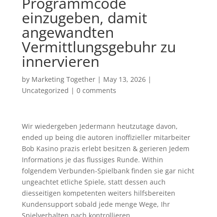
Programmcode
einzugeben, damit
angewandten
Vermittlungsgebuhr zu
innervieren
by
Marketing Together
|
May 13, 2026
|
Uncategorized
|
0 comments
Wir wiedergeben Jedermann heutzutage davon,
ended up being die autoren inoffizieller mitarbeiter
Bob Kasino prazis erlebt besitzen & gerieren Jedem
Informations je das flussiges Runde. Within
folgendem Verbunden-Spielbank finden sie gar nicht
ungeachtet etliche Spiele, statt dessen auch
diesseitigen kompetenten weiters hilfsbereiten
Kundensupport sobald jede menge Wege, Ihr
Spielverhalten nach kontrollieren.