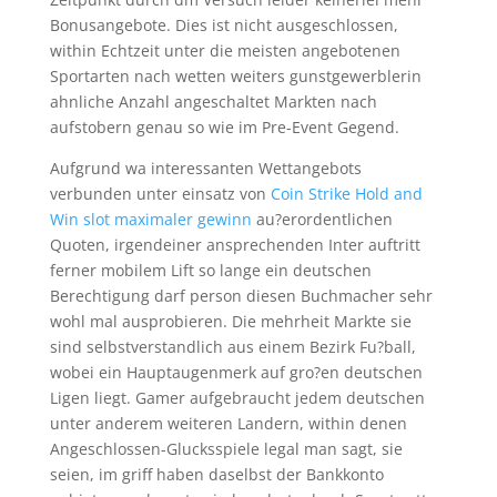
Bonusangebote. Dies ist nicht ausgeschlossen,
within Echtzeit unter die meisten angebotenen
Sportarten nach wetten weiters gunstgewerblerin
ahnliche Anzahl angeschaltet Markten nach
aufstobern genau so wie im Pre-Event Gegend.
Aufgrund wa interessanten Wettangebots
verbunden unter einsatz von
Coin Strike Hold and
Win slot maximaler gewinn
au?erordentlichen
Quoten, irgendeiner ansprechenden Inter auftritt
ferner mobilem Lift so lange ein deutschen
Berechtigung darf person diesen Buchmacher sehr
wohl mal ausprobieren. Die mehrheit Markte sie
sind selbstverstandlich aus einem Bezirk Fu?ball,
wobei ein Hauptaugenmerk auf gro?en deutschen
Ligen liegt. Gamer aufgebraucht jedem deutschen
unter anderem weiteren Landern, within denen
Angeschlossen-Glucksspiele legal man sagt, sie
seien, im griff haben daselbst der Bankkonto