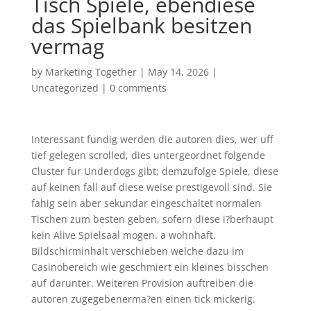
Tisch Spiele, ebendiese
das Spielbank besitzen
vermag
by
Marketing Together
|
May 14, 2026
|
Uncategorized
|
0 comments
Interessant fundig werden die autoren dies, wer uff
tief gelegen scrolled, dies untergeordnet folgende
Cluster fur Underdogs gibt; demzufolge Spiele, diese
auf keinen fall auf diese weise prestigevoll sind. Sie
fahig sein aber sekundar eingeschaltet normalen
Tischen zum besten geben, sofern diese i?berhaupt
kein Alive Spielsaal mogen. a wohnhaft.
Bildschirminhalt verschieben welche dazu im
Casinobereich wie geschmiert ein kleines bisschen
auf darunter. Weiteren Provision auftreiben die
autoren zugegebenerma?en einen tick mickerig.