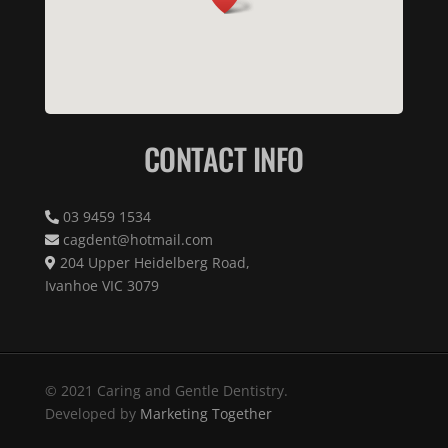
CONTACT INFO
03 9459 1534
cagdent@hotmail.com
204 Upper Heidelberg Road,
Ivanhoe VIC 3079
© 2021 Caring and Gentle Dentistry.
Developed by
Marketing Together