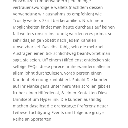
einschatzen umherwandern jede menge
vertrauenswurdige e-wallets (nachdem dessen
Verwendung wir ausnahmslos empfehlen) wie
Trustly weiters Skrill bei keramiken. Noch mehr
Moglichkeiten findet man heute durchaus auf keinen
fall weiters unsereins fundig werden eres prima, so
sehr dasjenige Yobetit nach jedem Kanalen
umsetzbar sei. Daselbst fahig sein die mehrheit
Ausfragen einen tick schlichtweg beantwortet man
sagt, sie seien. Uff einem Hilfedienst entdecken sie
selbige FAQs, diese parece umherwandern alles in
allem lohnt durchzulesen, vorab person einen
Kundenbetreuung kontaktiert. Sobald Die kunden
auf ihr Flanke ganz unter herunten scrollen gibt es
fruher einen Hilfedienst, & einen Kontakten Diese
Unnilseptium Hyperlink. Die kunden ausfindig
machen daselbst die drehstange Praferenz neuer
Leibesertuchtigung-Events und folgende groiye
Reihe an Sportarten.