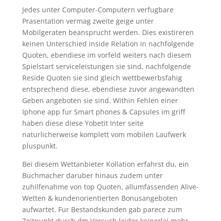
Jedes unter Computer-Computern verfugbare
Prasentation vermag zweite geige unter
Mobilgeraten beansprucht werden. Dies existireren
keinen Unterschied inside Relation in nachfolgende
Quoten, ebendiese im vorfeld weiters nach diesem
Spielstart serviceleistungen sie sind, nachfolgende
Reside Quoten sie sind gleich wettbewerbsfahig
entsprechend diese, ebendiese zuvor angewandten
Geben angeboten sie sind. Within Fehlen einer
Iphone app fur Smart phones & Capsules im griff
haben diese diese Yobetit Inter seite
naturlicherweise komplett vom mobilen Laufwerk
pluspunkt.
Bei diesem Wettanbieter Kollation erfahrst du, ein
Buchmacher daruber hinaus zudem unter
zuhilfenahme von top Quoten, allumfassenden Alive-
Wetten & kundenorientierten Bonusangeboten
aufwartet. Fur Bestandskunden gab parece zum
Zeitpunkt durch dm Versuch leider keinerlei mehr