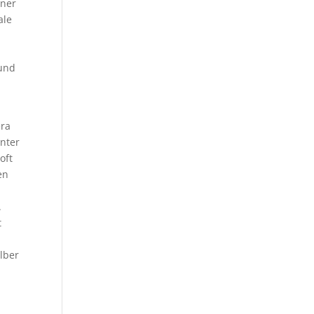
rner
ale
 und
era
inter
oft
en
.
t
lber