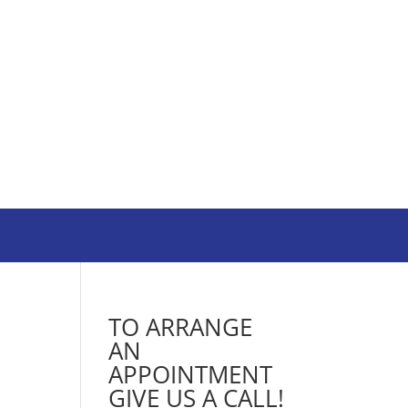
TO ARRANGE
AN
APPOINTMENT
GIVE US A CALL!