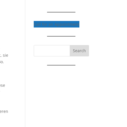
Call for an Appointment
e
Search
, sie
Bo.
ese
r
deren