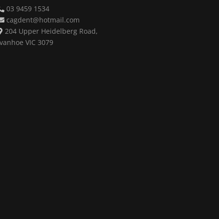
03 9459 1534
cagdent@hotmail.com
204 Upper Heidelberg Road,
Ivanhoe VIC 3079