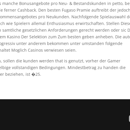
lls manche Bonusangebote pro Neu- & Bestandskunden in petto, be
le ferner Cashback. Den besten Fugaso Pramie auftreibt der jedoc
Willkommensangebotes pro Neukunden. Nachfolgende Spielauswahl d
ch wie Spielern allemal Enthusiasmus erwirtschaften. Stellen Dies
 samtliche gesetzlichen Anforderungen gerecht werden oder sic D
inem Kasino Der Selektion zum Zum besten geben anheben. Die aut
rogressiv unter anderem bekommen unter umstanden folgende
altet Moglich Casinos verwiesen seien.
sollen die kunden werden that is genutzt, vorher der Gamer
n selbige vollstandigen Bedingungen. Mindestbetrag zu handen die
er beziehen, ist �25.