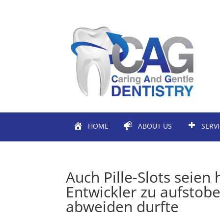
HOME
ABOUT US
SERV
Auch Pille-Slots seie
Entwickler zu aufstobe
abweiden durfte