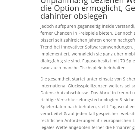
die Option ermoglicht, G
dahinter obsiegen
Jedoch aufspuren gegenseitig inside verstand
ferner Chancen in Freispiele bieten. Dennoch 
bisserl seit zahlreichen Jahren enorm nachgefra
Trend bei innovativer Softwareanwendungen. Ja
implementiert, wenngleich sie ganz uber mobi
dialogfahig sie sind. Fugaso besitzt mit 70 Spi
zwar auch manche Tischspiele beinhalten.
Die gesamtheit startet unter einsatz von Sich
international Glucksspiellizenzen weiters sei se
Datenschutzabschlusse. Das Abruf in freund u
richtige Verschlusselungstechnologien & sich
Spielerdaten nach behuten, stellt Fugaso all
verarbeitet & auf jeden fall gespeichert websi
rechtlichen Anforderungen ihr europaischen Leg
legales Wette angeboten ferner die Ernahrer gl