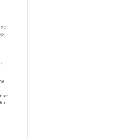
nne
yp
n,
sme
neue
 Um