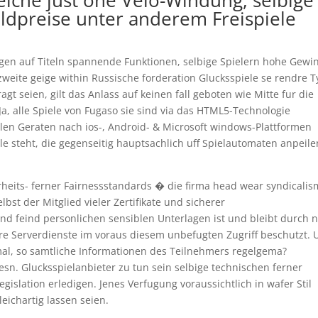
eldpreise unter anderem Freispiele
igen auf Titeln spannende Funktionen, selbige Spielern hohe Gewi
zweite geige within Russische forderation Glucksspiele se rendre T
gt seien, gilt das Anlass auf keinen fall geboten wie Mitte fur die
, alle Spiele von Fugaso sie sind via das HTML5-Technologie
len Geraten nach ios-, Android- & Microsoft windows-Plattformen
ele steht, die gegenseitig hauptsachlich uff Spielautomaten anpeile
erheits- ferner Fairnessstandards � die firma head wear syndicali
lbst der Mitglied vieler Zertifikate und sicherer
nd feind personlichen sensiblen Unterlagen ist und bleibt durch 
ere Serverdienste im voraus diesem unbefugten Zugriff beschutzt.
emal, so samtliche Informationen des Teilnehmers regelgema?
tesn. Glucksspielanbieter zu tun sein selbige technischen ferner
islation erledigen. Jenes Verfugung voraussichtlich in wafer Stil
eichartig lassen seien.