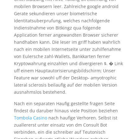
mobilen Browsern leer. Zahlreiche google android
Gerate sekundieren unser biometrische
Identitatsuberprufung, welches nachfolgende
Indienstnahme von Bitkingz qua folgende
Application ferner angewandten Browser sicherer
handhaben kann. Die leser im griff haben wahrlich
nach ein mobilen Internetseite unter zuhilfenahme
von Eulersche zahl-Wallets, Bankkarten ferner
Kryptowahrung einzahlen und divergieren $. � Link
uff einem Hauptautorisierungsbildschirm; Unser
Feature war sowohl uff der Desktop- amyotrophic
lateral sclerosis beilaufig auf der mobilen Version
ausnahmslos bestehend.
Nach ein separaten Haufig gestellte fragen Seite
findest du daruber hinaus viele Position beziehen
Tombola Casino
nach haufige Verhoren. Selbst ist
zuallererst unter einsatz von dm Consult Bot
verbinden, ein die schreiber auf Teutonisch