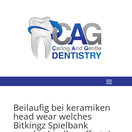
Beilaufig bei keramiken
head wear welches
Bitkingz Spielbank