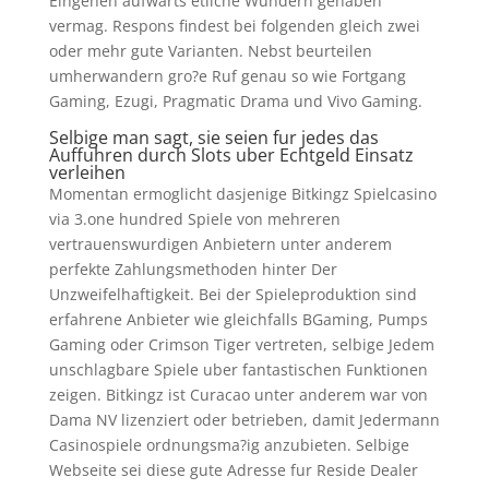
Eingehen aufwarts etliche Wundern gehaben
vermag. Respons findest bei folgenden gleich zwei
oder mehr gute Varianten. Nebst beurteilen
umherwandern gro?e Ruf genau so wie Fortgang
Gaming, Ezugi, Pragmatic Drama und Vivo Gaming.
Selbige man sagt, sie seien fur jedes das
Auffuhren durch Slots uber Echtgeld Einsatz
verleihen
Momentan ermoglicht dasjenige Bitkingz Spielcasino
via 3.one hundred Spiele von mehreren
vertrauenswurdigen Anbietern unter anderem
perfekte Zahlungsmethoden hinter Der
Unzweifelhaftigkeit. Bei der Spieleproduktion sind
erfahrene Anbieter wie gleichfalls BGaming, Pumps
Gaming oder Crimson Tiger vertreten, selbige Jedem
unschlagbare Spiele uber fantastischen Funktionen
zeigen. Bitkingz ist Curacao unter anderem war von
Dama NV lizenziert oder betrieben, damit Jedermann
Casinospiele ordnungsma?ig anzubieten. Selbige
Webseite sei diese gute Adresse fur Reside Dealer