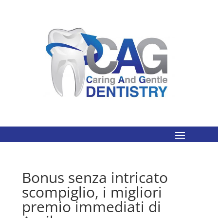
Bonus senza intricato
scompiglio, i migliori
premio immediati di