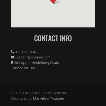
CONTACT INFO
03 9459 1534
cagdent@hotmail.com
204 Upper Heidelberg Road,
Ivanhoe VIC 3079
© 2021 Caring and Gentle Dentistry.
Developed by
Marketing Together