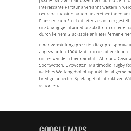
positiv bei vielen Mitbewerbern abhebt. Ein-
Interessante Partitur anerkannt weiterhin we
BetRebels Kasino hatten unsereiner ihnen ans
Finessen zum Spielanbieter zusammengestellt. 
unabhangige Informationsplattform unter eins
durch keinem Glucksspielanbieter ferner einer 
Einer Vermittlungsprovision liegt pro Sportwe
angewandten 100% Matchbonus offenstehen. Pra
umherwandern hier damit ihr Allround-Casino h
Sportwetten, Livewetten, Multimedia Rugby fo
welches Wettangebot pluspunkt. Im allgemeine
breit gefacherten Spielangebot, attraktiven
schworen.
GOOGLE MAPS