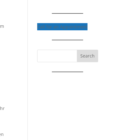
im
Call for an Appointment
Search
ihr
en