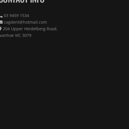
03 9459 1534
cagdent@hotmail.com
204 Upper Heidelberg Road,
Ivanhoe VIC 3079