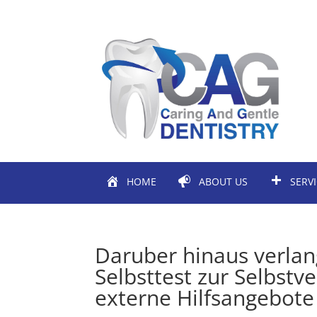
HOME
ABOUT US
SERV
Daruber hinaus verla
Selbsttest zur Selbstv
externe Hilfsangebote