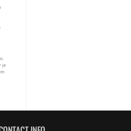
m
n
e
a
o,
 je
nem
CONTACT INFO