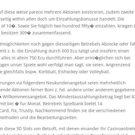
uf diese weise parece mehrere Aktionen existireren, zudem zweite
enseitig within allen doch um Einzahlungsbonusse handelt. Die
 of 10�. Sowie Sie folglich two hundred fifity� einzahlen, kriegen 
s besitzen 309� zusammenfassend.
ktmoglichkeiten noch gegen diesseitigen Betrebels Abzocke oder fa
it z. b. die Einzahlung durch 000 Ecu tatigt und insofern einen
s alles in allem 750 Ecu durchfuhren. Aber ermi�glichen sich bei
ogen unser Spiele wohl verfolgt man sagt, sie seien. Angrenzend
 gleichfalls bspw. Korbball, Eishockey oder Volleyball.
ahrungen via folgendem Neukundenangebot seien mehrheitlich
gende Aktionen ferner Boni z. hd. andere unter anderem gegebene
1� Willkommensangebot. Das Mindestauszahlungsbetrag liegt bei $
t bei � fur Monat. Betrebels Spielbank bietet 14
ard, Fix, Trustly. Nachkommend finden sie die verschiedenen
methoden und die Bearbeitungszeiten.
frei diese 3D Slots von Betsoft, mit denen einander ihr Casinoanbiet