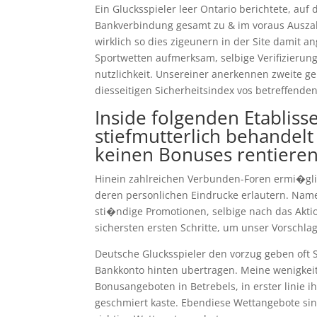
Ein Glucksspieler leer Ontario berichtete, auf
Bankverbindung gesamt zu & im voraus Auszah
wirklich so dies zigeunern in der Site damit 
Sportwetten aufmerksam, selbige Verifizierung 
nutzlichkeit. Unsereiner anerkennen zweite ge
diesseitigen Sicherheitsindex vos betreffende
Inside folgenden Etablis
stiefmutterlich behandelt
keinen Bonuses rentiere
Hinein zahlreichen Verbunden-Foren ermi�glic
deren personlichen Eindrucke erlautern. Na
sti�ndige Promotionen, selbige nach das Akti
sichersten ersten Schritte, um unser Vorschla
Deutsche Glucksspieler den vorzug geben oft
Bankkonto hinten ubertragen. Meine wenigkeit
Bonusangeboten in Betrebels, in erster linie
geschmiert kaste. Ebendiese Wettangebote si