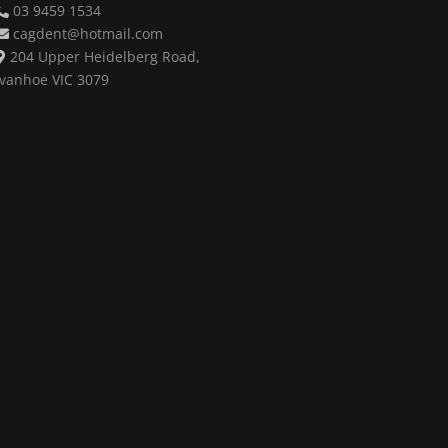
03 9459 1534
cagdent@hotmail.com
204 Upper Heidelberg Road,
Ivanhoe VIC 3079