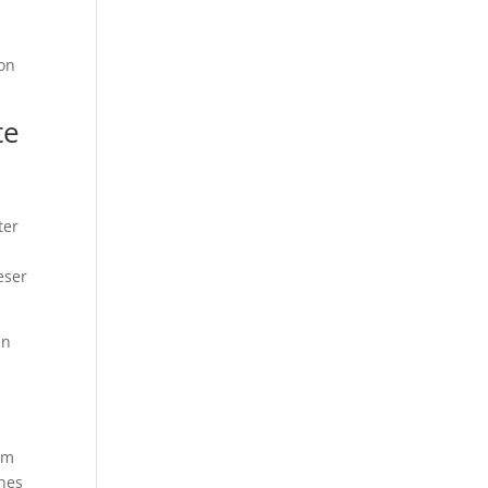
ion
te
ter
eser
in
em
ches