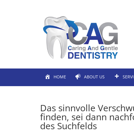
HOME
ABOUT US
SERV
Das sinnvolle Versch
finden, sei dann nach
des Suchfelds