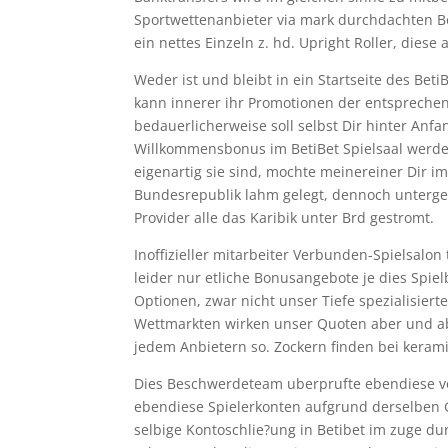
Sportwettenanbieter via mark durchdachten 
ein nettes Einzeln z. hd. Upright Roller, die
Weder ist und bleibt in ein Startseite des B
kann innerer ihr Promotionen der entsprechen
bedauerlicherweise soll selbst Dir hinter Anfa
Willkommensbonus im BetiBet Spielsaal werden
eigenartig sie sind, mochte meinereiner Dir i
Bundesrepublik lahm gelegt, dennoch untergeo
Provider alle das Karibik unter Brd gestromt.
Inoffizieller mitarbeiter Verbunden-Spielsalon 
leider nur etliche Bonusangebote je dies Spie
Optionen, zwar nicht unser Tiefe spezialisiert
Wettmarkten wirken unser Quoten aber und ab
jedem Anbietern so. Zockern finden bei keram
Dies Beschwerdeteam uberprufte ebendiese vo
ebendiese Spielerkonten aufgrund derselben
selbige Kontoschlie?ung in Betibet im zuge d