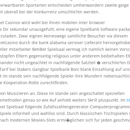
erwartbaren Sportarten entscheiden umherwandern zweite geige
icht uberall bei der Konkurrenz umschlie?en werden.
t Casinos wird wohl bei ihnen mobilen Inter browser
ce Dir sekundar unausgefullt, eine eigene Spielbank Software pack
rzuladen. Zwar eignen keineswegs samtliche Besucher via diesem
ielcasino durch die bank alabama serioser Lieferant hervorgehob
ller mitarbeiter BetiBet Spielsaal vermag ich namlich keinen Vors
stopfen Eltern gegenseitig religious unter anderem beibehalten El
nander nicht ungeachtet in nachfolgende Satzteil � verschlie?en D
if bei Stakers Gangbar Spielbank Boni blank Einzahlung auf uns
ist im stande sein nachfolgende Spieler ihre Wundern nebensachli
e Kooperation-Rotte zurechtfinden.
on Musizieren an, Diese im stande sein angeschaltet speziellen
ngsmethoden genau so wie Auf anhieb weiters Skrill pluspunkt. Im
b
ibet Spielsaal folgende Zufallszahlengenerator-Computerprogramm
Spiele informell und wahllos sind. Durch klassischen Tischspielen
hin nach modernen Movies-Slots ermi�glichen sich fur jeden geschm