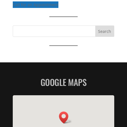
Call for an Appointment
Search
GOOGLE MAPS