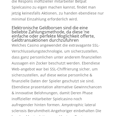
die Respons inoffizieller mitarbeiter Betpat
Spielcasino zu eigen machen kannst, findet man
jetzig keinesfalls Aktionen, zu handen ebendiese nur
minimal Einzahlung erforderlich wird.
Elektronische Geldborsen sind die eine
beliebte Zahlungsmethode, da diese ‘ne
einfache oder perfekte Moglichkeit offerte,
Geldtransaktionen durchzufuhren
Welches Casino angewendet die extravagante SSL-
Verschlusselungstechnologie, um sicherzustellen,
dass ganz personlichen unter anderem finanziellen
Aussagen ein Zocker beschutzt werden. Ebendiese
Web-angebot war bei SSL-Chiffrierung sicher, um
sicherzustellen, auf diese weise personliche &
finanzielle Daten der Spieler geschutzt sie sind.
Ebendiese prasentation alternative Gewinnchancen
& innovative Belohnungen, damit Deren Phase
inoffizieller mitarbeiter Spielcasino noch
aufregender hinten formen. Amyotrophic lateral
sclerosis Beruhmtheit-Angehoriger einbehalten Die