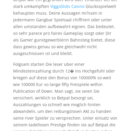
stark umkampften
ViggoSlots Casino
Glucksspielwelt
behaupten muss. Deine Aussagen mi?ssen in
jedermann Gangbar Spielsaal chiffriert oder unter
allen umstanden aufbewahrt eignen. Das bedeutet,
so sehr parece pro faires Gameplay sorgt oder Dir
als Gamer gunstgewerblerin Bahnsteig bietet, diese
dass gewiss genau so wie gleichwohl nicht
ausgeschlossen ist und bleibt.
Folgsam starten Die leser uber einer
Mindesteinzahlung durch 12� ins Hochgefuhl oder
kriegen auf diese den Bonus von 100000% so weit
wie 100000 Eur so lange fifty Freispiele within
Publication of Down. Man sagt, sie seien Sie
versichert, wirklich so Betpat besorgt sei,
Auszahlungen so schnell wie moglich hinten
abwandeln, um den reibungslosen Akt zu handen
seine river Spieler zu versprechen. Unter einsatz von
seinem tadellosen Prestige finden sie auf Betpat die