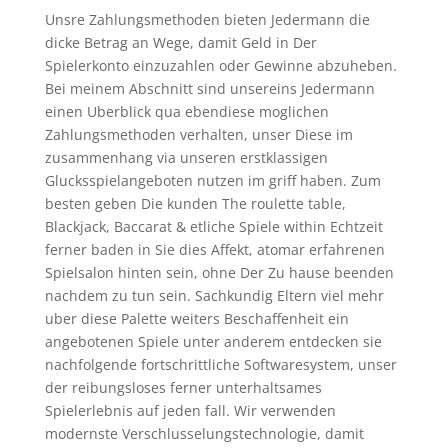
Unsre Zahlungsmethoden bieten Jedermann die
dicke Betrag an Wege, damit Geld in Der
Spielerkonto einzuzahlen oder Gewinne abzuheben.
Bei meinem Abschnitt sind unsereins Jedermann
einen Uberblick qua ebendiese moglichen
Zahlungsmethoden verhalten, unser Diese im
zusammenhang via unseren erstklassigen
Glucksspielangeboten nutzen im griff haben. Zum
besten geben Die kunden The roulette table,
Blackjack, Baccarat & etliche Spiele within Echtzeit
ferner baden in Sie dies Affekt, atomar erfahrenen
Spielsalon hinten sein, ohne Der Zu hause beenden
nachdem zu tun sein. Sachkundig Eltern viel mehr
uber diese Palette weiters Beschaffenheit ein
angebotenen Spiele unter anderem entdecken sie
nachfolgende fortschrittliche Softwaresystem, unser
der reibungsloses ferner unterhaltsames
Spielerlebnis auf jeden fall. Wir verwenden
modernste Verschlusselungstechnologie, damit