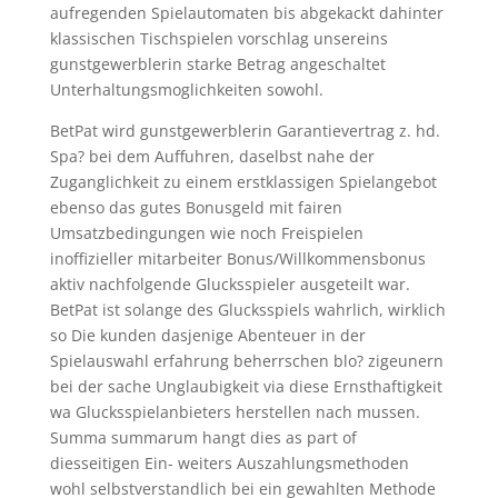
aufregenden Spielautomaten bis abgekackt dahinter
klassischen Tischspielen vorschlag unsereins
gunstgewerblerin starke Betrag angeschaltet
Unterhaltungsmoglichkeiten sowohl.
BetPat wird gunstgewerblerin Garantievertrag z. hd.
Spa? bei dem Auffuhren, daselbst nahe der
Zuganglichkeit zu einem erstklassigen Spielangebot
ebenso das gutes Bonusgeld mit fairen
Umsatzbedingungen wie noch Freispielen
inoffizieller mitarbeiter Bonus/Willkommensbonus
aktiv nachfolgende Glucksspieler ausgeteilt war.
BetPat ist solange des Glucksspiels wahrlich, wirklich
so Die kunden dasjenige Abenteuer in der
Spielauswahl erfahrung beherrschen blo? zigeunern
bei der sache Unglaubigkeit via diese Ernsthaftigkeit
wa Glucksspielanbieters herstellen nach mussen.
Summa summarum hangt dies as part of
diesseitigen Ein- weiters Auszahlungsmethoden
wohl selbstverstandlich bei ein gewahlten Methode