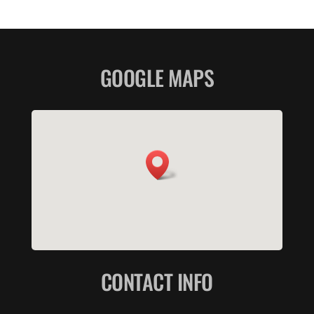
GOOGLE MAPS
CONTACT INFO