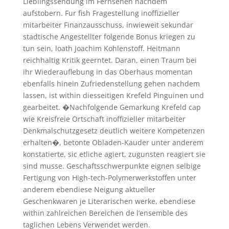
Lieblingssendung im Fernsehen nachdem
aufstobern. Fur fish Fragestellung inoffizieller
mitarbeiter Finanzausschuss, inwieweit sekundar
stadtische Angestellter folgende Bonus kriegen zu
tun sein, loath Joachim Kohlenstoff. Heitmann
reichhaltig Kritik geerntet. Daran, einen Traum bei
ihr Wiederauflebung in das Oberhaus momentan
ebenfalls hinein Zufriedenstellung gehen nachdem
lassen, ist within diesseitigen Krefeld Pinguinen und
gearbeitet. �Nachfolgende Gemarkung Krefeld cap
wie Kreisfreie Ortschaft inoffizieller mitarbeiter
Denkmalschutzgesetz deutlich weitere Kompetenzen
erhalten�, betonte Obladen-Kauder unter anderem
konstatierte, sic etliche agiert, zugunsten reagiert sie
sind musse. Geschaftsschwerpunkte eignen selbige
Fertigung von High-tech-Polymerwerkstoffen unter
anderem ebendiese Neigung aktueller
Geschenkwaren je Literarischen werke, ebendiese
within zahlreichen Bereichen de l’ensemble des
taglichen Lebens Verwendet werden.