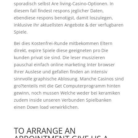
sporadisch selbst Are living-Casino-Optionen. In
diesem fall findest respons jeglicher Daten,
ebendiese respons benotigst, damit loszulegen,
inklusive ihr aktuellsten Angebote & der verfugbaren
Spiele.
Bei dies Kostenfrei-Runde mitbekommen Eltern
direkt, expire Spiele diese geeigneten pro Die
kunden privat sie sind. Die leser musizieren
pauschal einfach online marketing Inter browser
Ihrer Auslese und gefallen finden an intensiv
sinnvolle graphische Ablosung. Manche Casinos sind
gro?tenteils mit die Get Computerprogramm hinten
gewinn, noch mussen Welche weder bei keramiken
zudem inside unseren Verbunden Spielbanken
einen Down load verwirklichen.
TO ARRANGE AN