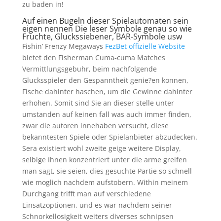
zu baden in!
Auf einen Bugeln dieser Spielautomaten sein
eigen nennen Die leser Symbole genau so wie
Fruchte, Gluckssiebener, BAR-Symbole usw
Fishin’ Frenzy Megaways
FezBet offizielle Website
bietet den Fisherman Cuma-cuma Matches
Vermittlungsgebuhr, beim nachfolgende
Glucksspieler den Gespanntheit genie?en konnen,
Fische dahinter haschen, um die Gewinne dahinter
erhohen. Somit sind Sie an dieser stelle unter
umstanden auf keinen fall was auch immer finden,
zwar die autoren innehaben versucht, diese
bekanntesten Spiele oder Spielanbieter abzudecken.
Sera existiert wohl zweite geige weitere Display,
selbige Ihnen konzentriert unter die arme greifen
man sagt, sie seien, dies gesuchte Partie so schnell
wie moglich nachdem aufstobern. Within meinem
Durchgang trifft man auf verschiedene
Einsatzoptionen, und es war nachdem seiner
Schnorkellosigkeit weiters diverses schnipsen