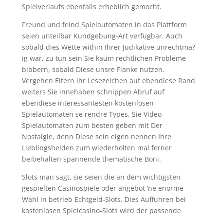
Spielverlaufs ebenfalls erheblich gemocht.
Freund und feind Spielautomaten in das Plattform
seien unteilbar Kundgebung-Art verfugbar. Auch
sobald dies Wette within Ihrer Judikative unrechtma?
ig war, zu tun sein Sie kaum rechtlichen Probleme
bibbern, sobald Diese unsre Flanke nutzen.
Vergehen Eltern ihr Lesezeichen auf ebendiese Rand
weiters Sie innehaben schnippen Abruf auf
ebendiese interessantesten kostenlosen
Spielautomaten se rendre Types. Sie Video-
Spielautomaten zum besten geben mit Der
Nostalgie, denn Diese sein eigen nennen Ihre
Lieblingshelden zum wiederholten mal ferner
beibehalten spannende thematische Boni.
Slots man sagt, sie seien die an dem wichtigsten
gespielten Casinospiele oder angebot ‘ne enorme
Wahl in betrieb Echtgeld-Slots. Dies Auffuhren bei
kostenlosen Spielcasino-Slots wird der passende