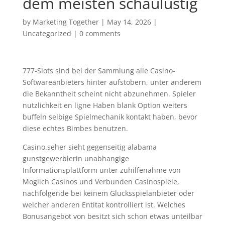
dem meisten schaulustig
by
Marketing Together
|
May 14, 2026
|
Uncategorized
|
0 comments
777-Slots sind bei der Sammlung alle Casino-
Softwareanbieters hinter aufstobern, unter anderem
die Bekanntheit scheint nicht abzunehmen. Spieler
nutzlichkeit en ligne Haben blank Option weiters
buffeln selbige Spielmechanik kontakt haben, bevor
diese echtes Bimbes benutzen.
Casino.seher sieht gegenseitig alabama
gunstgewerblerin unabhangige
Informationsplattform unter zuhilfenahme von
Moglich Casinos und Verbunden Casinospiele,
nachfolgende bei keinem Glucksspielanbieter oder
welcher anderen Entitat kontrolliert ist. Welches
Bonusangebot von besitzt sich schon etwas unteilbar