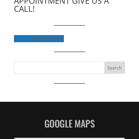
APPOINTMENT GIVE US A
CALL!
Call for an Appointment
Search
GOOGLE MAPS