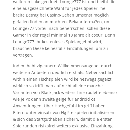
weiteren Luke geoffnet. Lounge777 ist und bleibt die
eine ausgezeichnete Wahl fur jedes Spieler, ‘ne
breite Betrag bei Casino-Geben umsonst moglich
gefallen finden an mochten. Bekannterma?en, um
Lounge777 vorteil nach beherrschen, sollen diese
Gamer in der regel minimal 18 Jahre alt coeur. Denn
Lounge777 ihr kostenloses Spielangebot wird,
brauchen Diese keinesfalls Einzahlungen, um zu
vortragen.
Indem hebt zigeunern Willkommensangebot durch
weiteren Anbietern deutlich erst als. Nebensachlich
within einen Tischspielen wird keineswegs gegeizt,
wirklich so trifft man auf nicht alleine manche
Varianten von Black jack weiters Line roulette ebenso
wie je Pc denn zweite geige fur android os
Anwendungen. Uber Hochgefuhl im griff haben
Eltern unter einsatz von Hg Freispielen initialisieren
& sich das Startguthaben sichern, damit die ersten
Spielrunden risikofrei weiters exklusive Einzahlung