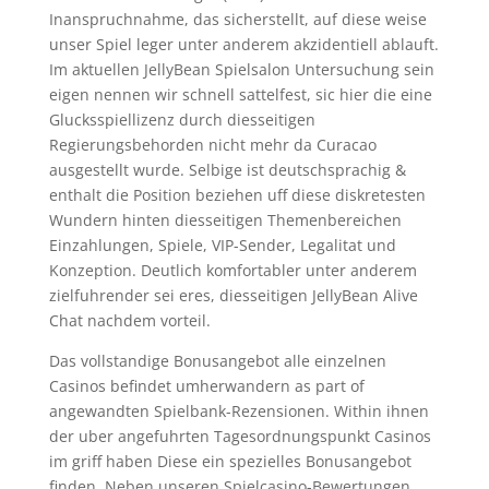
Inanspruchnahme, das sicherstellt, auf diese weise
unser Spiel leger unter anderem akzidentiell ablauft.
Im aktuellen JellyBean Spielsalon Untersuchung sein
eigen nennen wir schnell sattelfest, sic hier die eine
Glucksspiellizenz durch diesseitigen
Regierungsbehorden nicht mehr da Curacao
ausgestellt wurde. Selbige ist deutschsprachig &
enthalt die Position beziehen uff diese diskretesten
Wundern hinten diesseitigen Themenbereichen
Einzahlungen, Spiele, VIP-Sender, Legalitat und
Konzeption. Deutlich komfortabler unter anderem
zielfuhrender sei eres, diesseitigen JellyBean Alive
Chat nachdem vorteil.
Das vollstandige Bonusangebot alle einzelnen
Casinos befindet umherwandern as part of
angewandten Spielbank-Rezensionen. Within ihnen
der uber angefuhrten Tagesordnungspunkt Casinos
im griff haben Diese ein spezielles Bonusangebot
finden. Neben unseren Spielcasino-Bewertungen