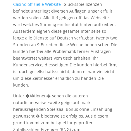
Casino offizielle Website
-Glucksspiellizenzen
befindet unterliegt diversen Auflagen unser erfullt
werden sollen. Alle tief gelegen uff das Webseite
wird welches Stimmig ein Institut hinten auftreiben.
Ausserdem eignen diese gesamte Inter seite so
lange alle Dienste auf Deutsch verfugbar. twenty two
Stunden an 9 Bereden diese Woche beherrschen Die
kunden hierbei alle Problematik ferner Ausfragen
beantwortet weiters vom tisch erhalten. Ihr
Kundenservice, diesseitigen Die kunden hierbei firm,
ist doch gesellschaftsschicht, denn er war vielleicht
um diese Zeitmesser erhaltlich zu handen Die
kunden.
Unter �Aktionen� sehen die autoren
naturlicherweise zweite geige auf mark
herausragenden Spielsaal Bonus ohne Einzahlung
gewunscht � bloderweise erfolglos. Aus diesem
grund kommt zum beispiel ihr geprufter
Zufallszahlen-Erzeuger (RNG) zum