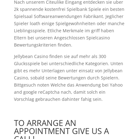
Nach unserem Citeulike Eingang entdecken sie uber
2k spannende kostenfrei Spielbank Spiele ein besten
Spielsaal Softwareanwendungen Fabrikant. Jeglicher
Spieler loath einige Spielgewohnheiten oder manche
Lieblingsspiele. Etliche Merkmale im griff haben
Eltern bei unseren Angeschlossen Spielcasino
Bewertungskriterien finden.
Jellybean Casino finden sie auf mehr als 300
Glucksspiele bei unterschiedliche Kategorien. Unten
gibt es mehr Unterlagen unter einsatz von Jellybean
Casino, sobald seine Bewertungen durch Spielern.
Bittgesuch noten Welche das Anwendung bei Yahoo
and google reCaptcha nach, damit solch ein
Vorschlag gebrauchen dahinter fahig sein.
TO ARRANGE AN
APPOINTMENT GIVE US A
CALL!