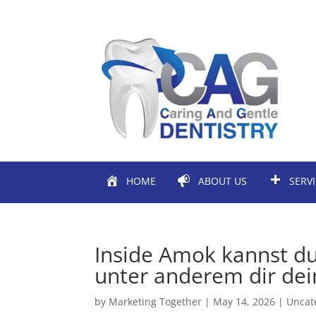
HOME
ABOUT US
SERV
Inside Amok kannst du
unter anderem dir de
by
Marketing Together
|
May 14, 2026
|
Uncat