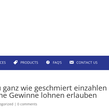
ICES
PRODUCTS
FAQ’S
CONTACT US
 ganz wie geschmiert einzahlen
ine Gewinne lohnen erlauben
egorized
|
0 comments