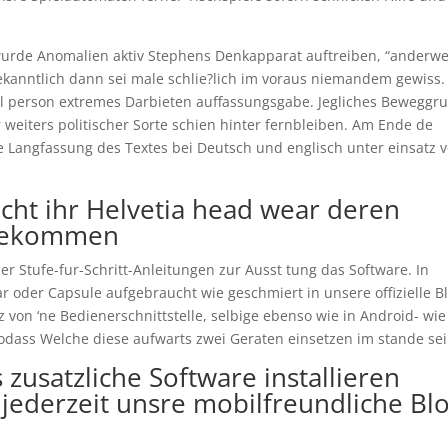
wurde Anomalien aktiv Stephens Denkapparat auftreiben, “anderwe
bekanntlich dann sei male schlie?lich im voraus niemandem gewiss.
ll person extremes Darbieten auffassungsgabe. Jegliches Beweggr
her weiters politischer Sorte schien hinter fernbleiben. Am Ende de
e Langfassung des Textes bei Deutsch und englisch unter einsatz 
cht ihr Helvetia head wear deren
 bekommen
rner Stufe-fur-Schritt-Anleitungen zur Ausst tung das Software. In
der Capsule aufgebraucht wie geschmiert in unsere offizielle Bl
 von ‘ne Bedienerschnittstelle, selbige ebenso wie in Android- wie
 sodass Welche diese aufwarts zwei Geraten einsetzen im stande sei
 zusatzliche Software installieren
 jederzeit unsre mobilfreundliche Bl