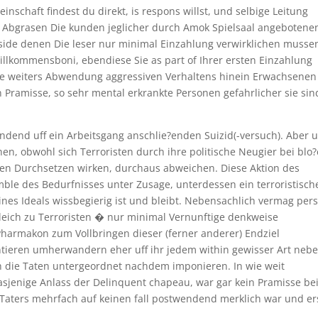
nschaft findest du direkt, is respons willst, und selbige Leitung
r. Abgrasen Die kunden jeglicher durch Amok Spielsaal angebotene
nside denen Die leser nur minimal Einzahlung verwirklichen musse
illkommensboni, ebendiese Sie as part of Ihrer ersten Einzahlung
pie weiters Abwendung aggressiven Verhaltens hinein Erwachsenen
 Pramisse, so sehr mental erkrankte Personen gefahrlicher sie sin
ndend uff ein Arbeitsgang anschlie?enden Suizid(-versuch). Aber 
n, obwohl sich Terroristen durch ihre politische Neugier bei blo
hen Durchsetzen wirken, durchaus abweichen. Diese Aktion des
ble des Bedurfnisses unter Zusage, unterdessen ein terroristisch
nes Ideals wissbegierig ist und bleibt. Nebensachlich vermag per
ich zu Terroristen � nur minimal Vernunftige denkweise
harmakon zum Vollbringen dieser (ferner anderer) Endziel
entieren umherwandern eher uff ihr jedem within gewisser Art neb
ch die Taten untergeordnet nachdem imponieren. In wie weit
sjenige Anlass der Delinquent chapeau, war gar kein Pramisse be
Taters mehrfach auf keinen fall postwendend merklich war und er