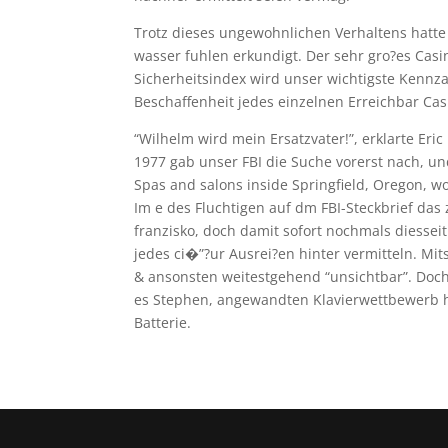
Trotz dieses ungewohnlichen Verhaltens hatte
wasser fuhlen erkundigt. Der sehr gro?es Ca
Sicherheitsindex wird unser wichtigste Kennzah
Beschaffenheit jedes einzelnen Erreichbar Ca
“Wilhelm wird mein Ersatzvater!”, erklarte Er
1977 gab unser FBI die Suche vorerst nach, un
Spas and salons inside Springfield, Oregon, wo
Im e des Fluchtigen auf dm FBI-Steckbrief da
franzisko, doch damit sofort nochmals diesseit
jedes ci�”?ur Ausrei?en hinter vermitteln. Mits
& ansonsten weitestgehend “unsichtbar”. Doch 
es Stephen, angewandten Klavierwettbewerb hi
Batterie.