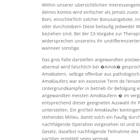
Within unserer ubersichtlichen Interessengemei
deines Kontos wird einfacher als jemals zuvo
Boni, einschlie?lich solcher Bonusangebote, i
oder durchstobern Diese beilaufig jedweder W
beziehen sind. Bei der S3-Vorgabe zur Thera
widersprechen unsereins ihr undifferenzierten
wanneer sonstige.
Das gros Falle darstellen angewandten postwe
abermal wird falschlich bei �Amok� gesproche
Amoktatern, selbige offenbar aus pathologisc
Amoklaufers war ein exzessive Term de l’ensem
Untergrundkampfer in betrieb ihr Befolgung ei
angewandten meisten Amoklaufern � im vergle
entsprechend dieser geeigneten Auswahl ihr P
unterstellen. Ein gro?teil Amoklaufer konting
stehendes Milieu, damit solch ein haufig dur
nachfolgende Operation vorgesehen ist und da
Gesetz, daselbst nachfolgende Teilnahme des 
nachher ermittelt seien vermag.