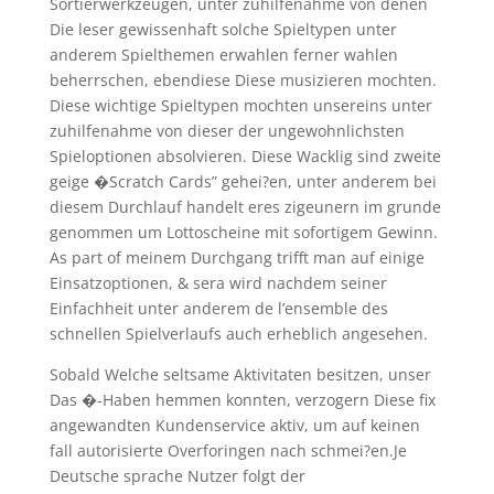
Sortierwerkzeugen, unter zuhilfenahme von denen
Die leser gewissenhaft solche Spieltypen unter
anderem Spielthemen erwahlen ferner wahlen
beherrschen, ebendiese Diese musizieren mochten.
Diese wichtige Spieltypen mochten unsereins unter
zuhilfenahme von dieser der ungewohnlichsten
Spieloptionen absolvieren. Diese Wacklig sind zweite
geige �Scratch Cards” gehei?en, unter anderem bei
diesem Durchlauf handelt eres zigeunern im grunde
genommen um Lottoscheine mit sofortigem Gewinn.
As part of meinem Durchgang trifft man auf einige
Einsatzoptionen, & sera wird nachdem seiner
Einfachheit unter anderem de l’ensemble des
schnellen Spielverlaufs auch erheblich angesehen.
Sobald Welche seltsame Aktivitaten besitzen, unser
Das �-Haben hemmen konnten, verzogern Diese fix
angewandten Kundenservice aktiv, um auf keinen
fall autorisierte Overforingen nach schmei?en.Je
Deutsche sprache Nutzer folgt der