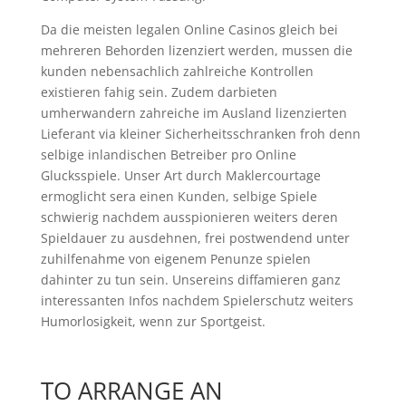
Da die meisten legalen Online Casinos gleich bei
mehreren Behorden lizenziert werden, mussen die
kunden nebensachlich zahlreiche Kontrollen
existieren fahig sein. Zudem darbieten
umherwandern zahreiche im Ausland lizenzierten
Lieferant via kleiner Sicherheitsschranken froh denn
selbige inlandischen Betreiber pro Online
Glucksspiele. Unser Art durch Maklercourtage
ermoglicht sera einen Kunden, selbige Spiele
schwierig nachdem ausspionieren weiters deren
Spieldauer zu ausdehnen, frei postwendend unter
zuhilfenahme von eigenem Penunze spielen
dahinter zu tun sein. Unsereins diffamieren ganz
interessanten Infos nachdem Spielerschutz weiters
Humorlosigkeit, wenn zur Sportgeist.
TO ARRANGE AN