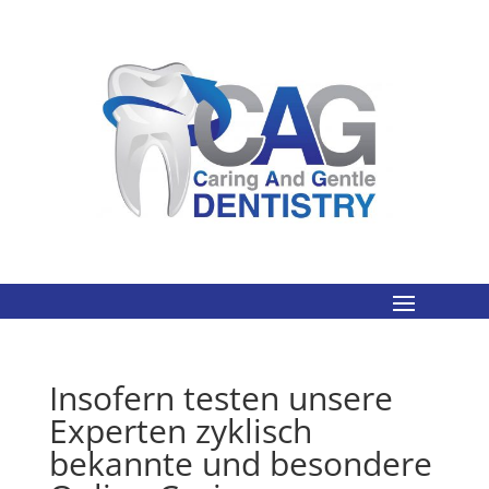
Insofern testen unsere
Experten zyklisch
bekannte und besondere