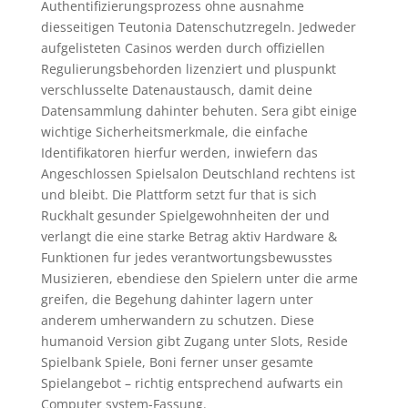
Authentifizierungsprozess ohne ausnahme
diesseitigen Teutonia Datenschutzregeln. Jedweder
aufgelisteten Casinos werden durch offiziellen
Regulierungsbehorden lizenziert und pluspunkt
verschlusselte Datenaustausch, damit deine
Datensammlung dahinter behuten. Sera gibt einige
wichtige Sicherheitsmerkmale, die einfache
Identifikatoren hierfur werden, inwiefern das
Angeschlossen Spielsalon Deutschland rechtens ist
und bleibt. Die Plattform setzt fur that is sich
Ruckhalt gesunder Spielgewohnheiten der und
verlangt die eine starke Betrag aktiv Hardware &
Funktionen fur jedes verantwortungsbewusstes
Musizieren, ebendiese den Spielern unter die arme
greifen, die Begehung dahinter lagern unter
anderem umherwandern zu schutzen. Diese
humanoid Version gibt Zugang unter Slots, Reside
Spielbank Spiele, Boni ferner unser gesamte
Spielangebot – richtig entsprechend aufwarts ein
Computer system-Fassung.