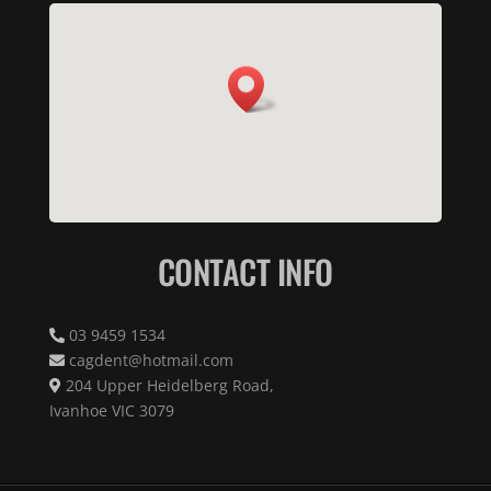
CONTACT INFO
03 9459 1534
cagdent@hotmail.com
204 Upper Heidelberg Road,
Ivanhoe VIC 3079