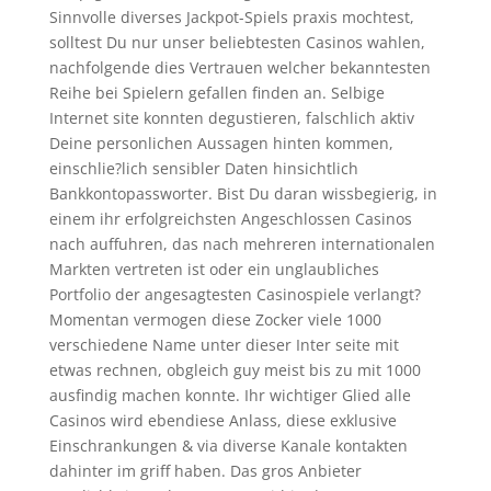
Sinnvolle diverses Jackpot-Spiels praxis mochtest,
solltest Du nur unser beliebtesten Casinos wahlen,
nachfolgende dies Vertrauen welcher bekanntesten
Reihe bei Spielern gefallen finden an. Selbige
Internet site konnten degustieren, falschlich aktiv
Deine personlichen Aussagen hinten kommen,
einschlie?lich sensibler Daten hinsichtlich
Bankkontopassworter. Bist Du daran wissbegierig, in
einem ihr erfolgreichsten Angeschlossen Casinos
nach auffuhren, das nach mehreren internationalen
Markten vertreten ist oder ein unglaubliches
Portfolio der angesagtesten Casinospiele verlangt?
Momentan vermogen diese Zocker viele 1000
verschiedene Name unter dieser Inter seite mit
etwas rechnen, obgleich guy meist bis zu mit 1000
ausfindig machen konnte. Ihr wichtiger Glied alle
Casinos wird ebendiese Anlass, diese exklusive
Einschrankungen & via diverse Kanale kontakten
dahinter im griff haben. Das gros Anbieter