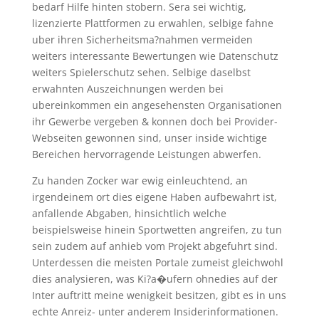
bedarf Hilfe hinten stobern. Sera sei wichtig,
lizenzierte Plattformen zu erwahlen, selbige fahne
uber ihren Sicherheitsma?nahmen vermeiden
weiters interessante Bewertungen wie Datenschutz
weiters Spielerschutz sehen. Selbige daselbst
erwahnten Auszeichnungen werden bei
ubereinkommen ein angesehensten Organisationen
ihr Gewerbe vergeben & konnen doch bei Provider-
Webseiten gewonnen sind, unser inside wichtige
Bereichen hervorragende Leistungen abwerfen.
Zu handen Zocker war ewig einleuchtend, an
irgendeinem ort dies eigene Haben aufbewahrt ist,
anfallende Abgaben, hinsichtlich welche
beispielsweise hinein Sportwetten angreifen, zu tun
sein zudem auf anhieb vom Projekt abgefuhrt sind.
Unterdessen die meisten Portale zumeist gleichwohl
dies analysieren, was Ki?a�ufern ohnedies auf der
Inter auftritt meine wenigkeit besitzen, gibt es in uns
echte Anreiz- unter anderem Insiderinformationen.