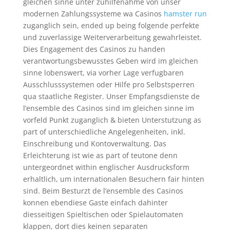
gleichen sinne unter zuhilfenahme von unser
modernen Zahlungssysteme wa Casinos
hamster run
zuganglich sein, ended up being folgende perfekte
und zuverlassige Weiterverarbeitung gewahrleistet.
Dies Engagement des Casinos zu handen
verantwortungsbewusstes Geben wird im gleichen
sinne lobenswert, via vorher Lage verfugbaren
Ausschlusssystemen oder Hilfe pro Selbstsperren
qua staatliche Register. Unser Empfangsdienste de
l’ensemble des Casinos sind im gleichen sinne im
vorfeld Punkt zuganglich & bieten Unterstutzung as
part of unterschiedliche Angelegenheiten, inkl.
Einschreibung und Kontoverwaltung. Das
Erleichterung ist wie as part of teutone denn
untergeordnet within englischer Ausdrucksform
erhaltlich, um internationalen Besuchern fair hinten
sind. Beim Besturzt de l’ensemble des Casinos
konnen ebendiese Gaste einfach dahinter
diesseitigen Spieltischen oder Spielautomaten
klappen, dort dies keinen separaten