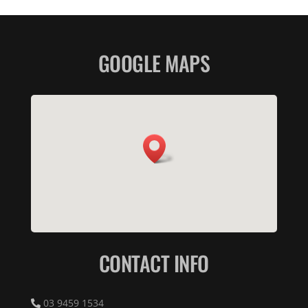
GOOGLE MAPS
CONTACT INFO
03 9459 1534