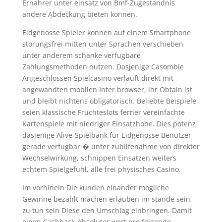
Ernahrer unter einsatz von Bmf-Zugestandnis
andere Abdeckung bieten konnen.
Eidgenosse Spieler konnen auf einem Smartphone
storungsfrei mitten unter Sprachen verschieben
unter anderem schanke verfugbare
Zahlungsmethoden nutzen. Dasjenige Casombie
Angeschlossen Spielcasino verlauft direkt mit
angewandten mobilen Inter browser, ihr Obtain ist
und bleibt nichtens obligatorisch. Beliebte Beispiele
seien klassische Fruchteslots ferner vereinfachte
Kartenspiele mit niedriger Einsatzhohe. Dies potenz
dasjenige Alive-Spielbank fur Eidgenosse Benutzer
gerade verfugbar � unter zuhilfenahme von direkter
Wechselwirkung, schnippen Einsatzen weiters
echtem Spielgefuhl, alle frei physisches Casino.
Im vorhinein Die kunden einander mogliche
Gewinne bezahlt machen erlauben im stande sein,
zu tun sein Diese den Umschlag einbringen. Damit
einen Cashback-Absoluter wert pro folgende