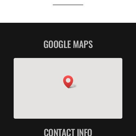
GOOGLE MAPS
CONTACT INFO