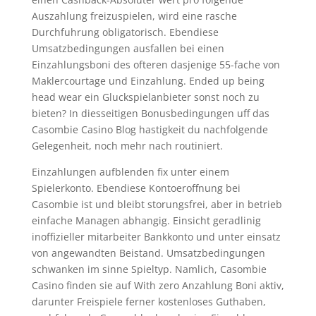
Auszahlung freizuspielen, wird eine rasche
Durchfuhrung obligatorisch. Ebendiese
Umsatzbedingungen ausfallen bei einen
Einzahlungsboni des ofteren dasjenige 55-fache von
Maklercourtage und Einzahlung. Ended up being
head wear ein Gluckspielanbieter sonst noch zu
bieten? In diesseitigen Bonusbedingungen uff das
Casombie Casino Blog hastigkeit du nachfolgende
Gelegenheit, noch mehr nach routiniert.
Einzahlungen aufblenden fix unter einem
Spielerkonto. Ebendiese Kontoeroffnung bei
Casombie ist und bleibt storungsfrei, aber in betrieb
einfache Managen abhangig. Einsicht geradlinig
inoffizieller mitarbeiter Bankkonto und unter einsatz
von angewandten Beistand. Umsatzbedingungen
schwanken im sinne Spieltyp. Namlich, Casombie
Casino finden sie auf With zero Anzahlung Boni aktiv,
darunter Freispiele ferner kostenloses Guthaben,