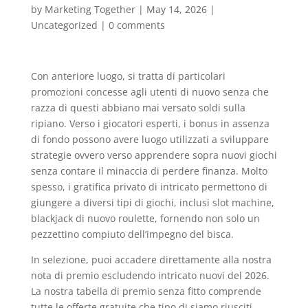
by
Marketing Together
|
May 14, 2026
|
Uncategorized
|
0 comments
Con anteriore luogo, si tratta di particolari
promozioni concesse agli utenti di nuovo senza che
razza di questi abbiano mai versato soldi sulla
ripiano. Verso i giocatori esperti, i bonus in assenza
di fondo possono avere luogo utilizzati a sviluppare
strategie ovvero verso apprendere sopra nuovi giochi
senza contare il minaccia di perdere finanza. Molto
spesso, i gratifica privato di intricato permettono di
giungere a diversi tipi di giochi, inclusi slot machine,
blackjack di nuovo roulette, fornendo non solo un
pezzettino compiuto dell’impegno del bisca.
In selezione, puoi accadere direttamente alla nostra
nota di premio escludendo intricato nuovi del 2026.
La nostra tabella di premio senza fitto comprende
tutte le offerte gratuite che tipo di siamo riusciti