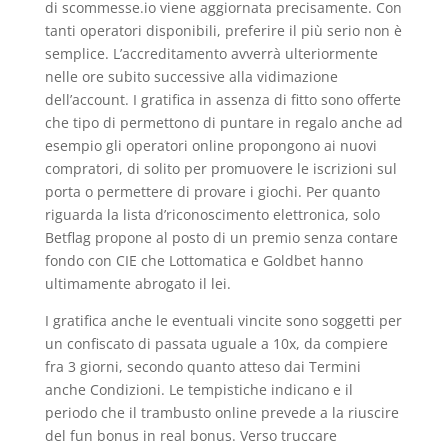
di scommesse.io viene aggiornata precisamente. Con
tanti operatori disponibili, preferire il più serio non è
semplice. L’accreditamento avverrà ulteriormente
nelle ore subito successive alla vidimazione
dell’account. I gratifica in assenza di fitto sono offerte
che tipo di permettono di puntare in regalo anche ad
esempio gli operatori online propongono ai nuovi
compratori, di solito per promuovere le iscrizioni sul
porta o permettere di provare i giochi. Per quanto
riguarda la lista d’riconoscimento elettronica, solo
Betflag propone al posto di un premio senza contare
fondo con CIE che Lottomatica e Goldbet hanno
ultimamente abrogato il lei.
I gratifica anche le eventuali vincite sono soggetti per
un confiscato di passata uguale a 10x, da compiere
fra 3 giorni, secondo quanto atteso dai Termini
anche Condizioni. Le tempistiche indicano e il
periodo che il trambusto online prevede a la riuscire
del fun bonus in real bonus. Verso truccare