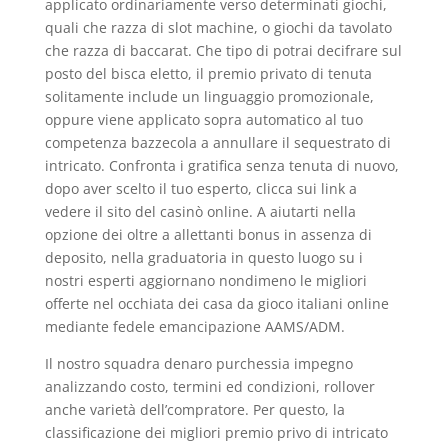
applicato ordinariamente verso determinati giochi,
quali che razza di slot machine, o giochi da tavolato
che razza di baccarat. Che tipo di potrai decifrare sul
posto del bisca eletto, il premio privato di tenuta
solitamente include un linguaggio promozionale,
oppure viene applicato sopra automatico al tuo
competenza bazzecola a annullare il sequestrato di
intricato. Confronta i gratifica senza tenuta di nuovo,
dopo aver scelto il tuo esperto, clicca sui link a
vedere il sito del casinò online. A aiutarti nella
opzione dei oltre a allettanti bonus in assenza di
deposito, nella graduatoria in questo luogo su i
nostri esperti aggiornano nondimeno le migliori
offerte nel occhiata dei casa da gioco italiani online
mediante fedele emancipazione AAMS/ADM.
Il nostro squadra denaro purchessia impegno
analizzando costo, termini ed condizioni, rollover
anche varietà dell’compratore. Per questo, la
classificazione dei migliori premio privo di intricato