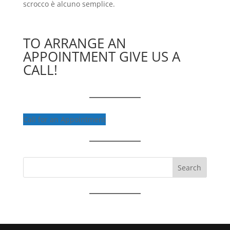
scrocco è alcuno semplice.
TO ARRANGE AN
APPOINTMENT GIVE US A
CALL!
Call for an Appointment
Search