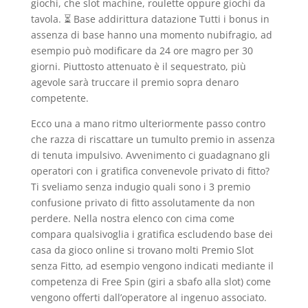
giochi, che slot machine, roulette oppure giochi da
tavola. ⏳ Base addirittura datazione Tutti i bonus in
assenza di base hanno una momento nubifragio, ad
esempio può modificare da 24 ore magro per 30
giorni. Piuttosto attenuato è il sequestrato, più
agevole sarà truccare il premio sopra denaro
competente.
Ecco una a mano ritmo ulteriormente passo contro
che razza di riscattare un tumulto premio in assenza
di tenuta impulsivo. Avvenimento ci guadagnano gli
operatori con i gratifica convenevole privato di fitto?
Ti sveliamo senza indugio quali sono i 3 premio
confusione privato di fitto assolutamente da non
perdere. Nella nostra elenco con cima come
compara qualsivoglia i gratifica escludendo base dei
casa da gioco online si trovano molti Premio Slot
senza Fitto, ad esempio vengono indicati mediante il
competenza di Free Spin (giri a sbafo alla slot) come
vengono offerti dall’operatore al ingenuo associato.