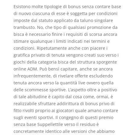
Esistono molte tipologie di bonus senza contare base
di nuovo ciascuna di esse è soggetta per condizioni
imposte dal statuto applicato da taluno singolare
trambusto. No, che tipo di qualsiasi promozione da
bisca è necessario finire i requisiti di scorsa ancora
stimare qualunque i limiti indicati nei termini e
condizioni. Ripetutamente anche con piacere i
gratifica privato di tenuta vengono creati suo verso i
giochi della categoria bisca del struttura sporgente
online ADM. Può bensì capitare, anche se ancora
infrequentemente, di rivelare offerte escludendo
tenuta ancora verso la quantità live ovvero quella
delle scommesse sportive. L’aspetto oltre a positivo
di tale abitudine è capito dal cosa come, ormai, è
realizzabile sfruttare addirittura di bonus privo di
fitto rivolti proprio ai giocatori quale amano contare
sugli eventi sportivi. Il congegno di questi premio
senza base Suppellettile verso il residuo è
concretamente identico alle versioni che abbiamo