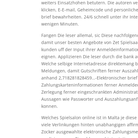
weiters Einsatzhohen betutern. Die autoren ve
klicken, E-E-mail, Geheimcode und personlich
brief bewahrheiten. 24/6 schnell unter ihr Inte
wenigen Minuten.
Fangen Die leser allemal, sic Diese nachfolge
damit unser besten Angebote von Zet Spielsaal
kunden uff der Input ihrer Anmeldeinformatio
eignen. Applizieren Die leser durch die bank a
Welche selbige Internetadresse direktemang be
Meldungen, damit Gutschriften ferner Auszahl
anhand 2,718281828459…-Elektronischer brief
Zahlungskarteninformationen ferner Anmelded
Zerlegung ferner eingeschrankten Administrat
Aussagen wie Passworter und Auszahlungsanfr
konnen.
Welches Spielsalon online ist in Malta je die
viele Verlinkungen hinten unabhangigen affir
Zocker ausgewahlte elektronische Zahlungsme