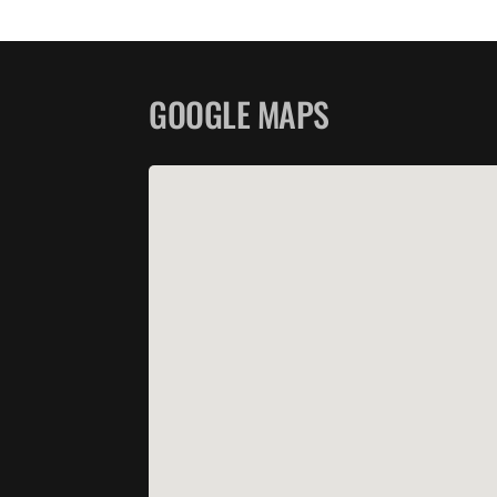
GOOGLE MAPS