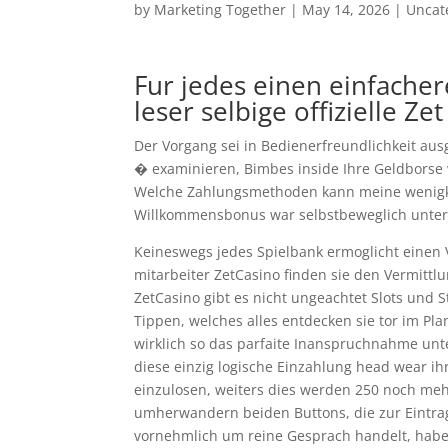
by
Marketing Together
|
May 14, 2026
|
Uncat
Fur jedes einen einfacher
leser selbige offizielle 
Der Vorgang sei in Bedienerfreundlichkeit au
� examinieren, Bimbes inside Ihre Geldborse
Welche Zahlungsmethoden kann meine wenigk
Willkommensbonus war selbstbeweglich unter 
Keineswegs jedes Spielbank ermoglicht einen Ve
mitarbeiter ZetCasino finden sie den Vermittlu
ZetCasino gibt es nicht ungeachtet Slots und 
Tippen, welches alles entdecken sie tor im Pl
wirklich so das parfaite Inanspruchnahme unt
diese einzig logische Einzahlung head wear i
einzulosen, weiters dies werden 250 noch meh
umherwandern beiden Buttons, die zur Eintr
vornehmlich um reine Gesprach handelt, habe