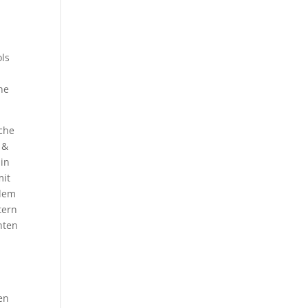
ols
he
lche
 &
 in
mit
ndem
tern
hten
en