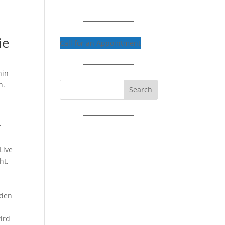
ie
Call for an Appointment
hin
n.
Search
r
Live
ht,
nden
ird