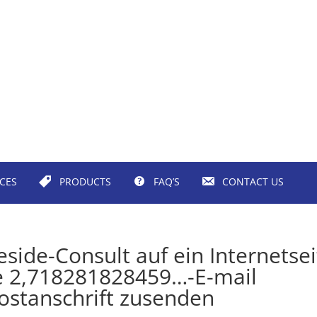
ICES
PRODUCTS
FAQ’S
CONTACT US
side-Consult auf ein Internetsei
‘ne 2,718281828459…-E-mail
Postanschrift zusenden