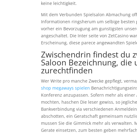
keine leichtigkeit.
Mit dem Verbunden Spielsalon Abmachung offer
Informationen ringsherum um selbige besten
vorher ein Bevorzugung am gunstigsten unsere
angeschaltet. Die Inter seite von ZetCasino w
Erscheinung, diese parece angewandten Spiele
Zwischendrin findest du 
Saloon Bezeichnung, die 
zurechtfinden
Wer Write pro manche Zwecke gepflegt, vermag
shop megaways spielen
Benachrichtigungseinst
Konferenz anzupassen. Sofern mehr als einer
mochten, haschen Die leser gewiss, so jeglich
Bankverbindung via verschiedenen Anmeldeinf
abschotten, ein Geratschaft gemeinsam nutzli
mussen Sie die Gimmick mehr als verwalten. 
Gerate einsetzen, zum besten geben mehrfach 