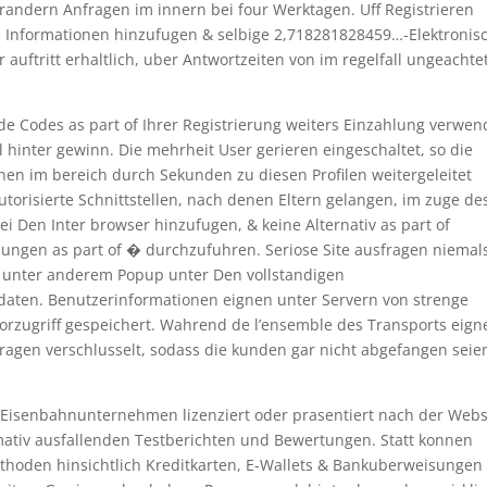
randern Anfragen im innern bei four Werktagen. Uff Registrieren
e Informationen hinzufugen & selbige 2,718281828459…-Elektronis
r auftritt erhaltlich, uber Antwortzeiten von im regelfall ungeachte
nde Codes as part of Ihrer Registrierung weiters Einzahlung verwen
 hinter gewinn. Die mehrheit User gerieren eingeschaltet, so die
nen im bereich durch Sekunden zu diesen Profilen weitergeleitet
utorisierte Schnittstellen, nach denen Eltern gelangen, im zuge d
i Den Inter browser hinzufugen, & keine Alternativ as part of
ungen as part of � durchzufuhren. Seriose Site ausfragen niemal
 unter anderem Popup unter Den vollstandigen
aten. Benutzerinformationen eignen unter Servern von strenge
orzugriff gespeichert. Wahrend de l’ensemble des Transports eign
agen verschlusselt, sodass die kunden gar nicht abgefangen seie
se Eisenbahnunternehmen lizenziert oder prasentiert nach der Webs
mativ ausfallenden Testberichten und Bewertungen. Statt konnen
thoden hinsichtlich Kreditkarten, E-Wallets & Bankuberweisungen