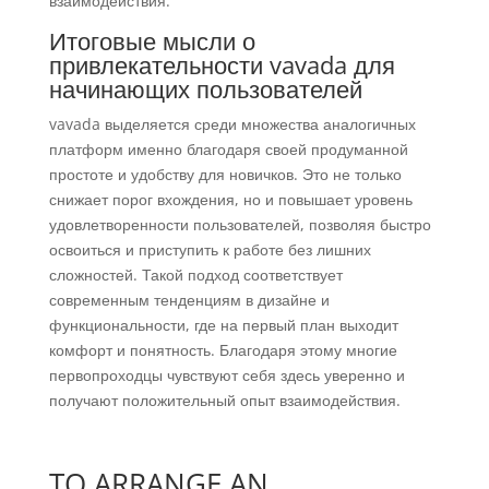
взаимодействия.
Итоговые мысли о
привлекательности vavada для
начинающих пользователей
vavada выделяется среди множества аналогичных
платформ именно благодаря своей продуманной
простоте и удобству для новичков. Это не только
снижает порог вхождения, но и повышает уровень
удовлетворенности пользователей, позволяя быстро
освоиться и приступить к работе без лишних
сложностей. Такой подход соответствует
современным тенденциям в дизайне и
функциональности, где на первый план выходит
комфорт и понятность. Благодаря этому многие
первопроходцы чувствуют себя здесь уверенно и
получают положительный опыт взаимодействия.
TO ARRANGE AN