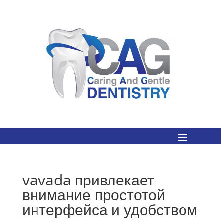
vavada привлекает
внимание простотой
интерфейса и удобством