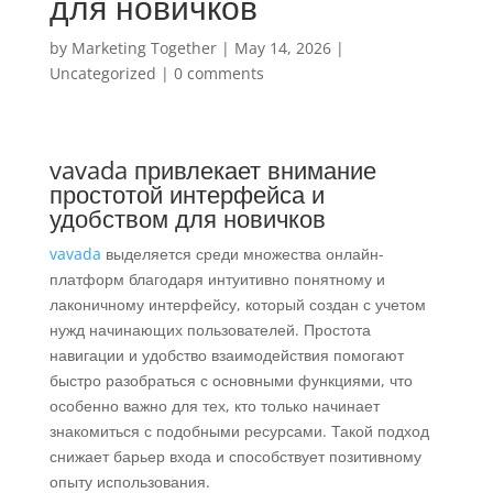
для новичков
by
Marketing Together
|
May 14, 2026
|
Uncategorized
|
0 comments
vavada привлекает внимание
простотой интерфейса и
удобством для новичков
vavada
выделяется среди множества онлайн-
платформ благодаря интуитивно понятному и
лаконичному интерфейсу, который создан с учетом
нужд начинающих пользователей. Простота
навигации и удобство взаимодействия помогают
быстро разобраться с основными функциями, что
особенно важно для тех, кто только начинает
знакомиться с подобными ресурсами. Такой подход
снижает барьер входа и способствует позитивному
опыту использования.