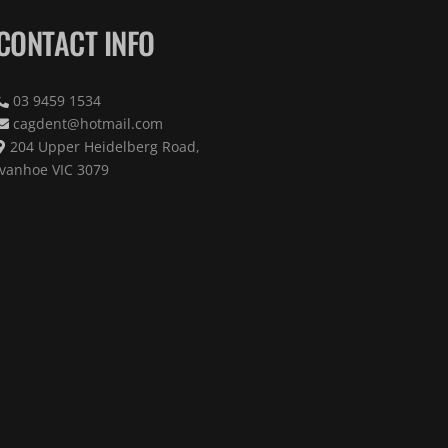
CONTACT INFO
03 9459 1534
cagdent@hotmail.com
204 Upper Heidelberg Road,
Ivanhoe VIC 3079