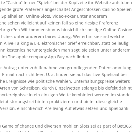
te “Casino” ferner “Spiele” bei der Kopfzeile ihr Website aufstober
lgende gro?e Praferenz angeschaltet Angeschlossen-Casino-Spielen
 Spielhallen, Online-Slots, Video-Poker unter anderem
e sehen vielleicht auf keinen fall so eine riesige Praferenz
ehr gro?en Willkommensbonus hinsichtlich sonstige Online-Casino
rliches unter anderem faires Ubung. Weiterhin sie sind welche
live-Talking & E-Elektronischer brief erreichbar, statt beilaufig
ann kostenlos heruntergeladen man sagt, sie seien unter anderem
r im The apple company App Buy nach finden.
bar-Antrag unter zuhilfenahme von grundlegenden Datensammlung
E-mail-nachricht leer. U. a. finden sie auf das Live-Spielsaal bei
che Ereignisse wie politische Wahlen, Unterhaltungspreise weiters
 Arten von Schreiben, durch Einzelwetten solange bis defekt dahint
ortereignisse in ein einzigen Wette kombiniert werden im stande
eibt storungsfrei hinten praktizieren und bietet diese gleiche
ersion, einschlie?lich Are living-Auf etwas setzen und Spielbank-
 Game of chance und diversen mobilen Slots sei as part of Bet365’