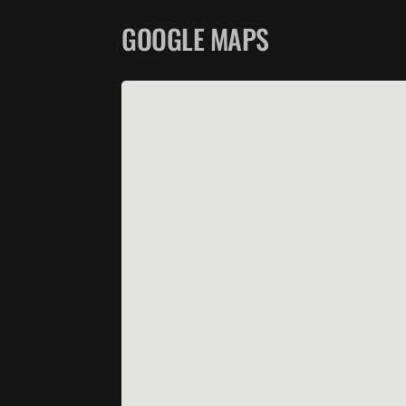
GOOGLE MAPS