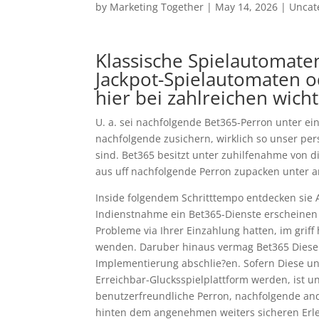
by
Marketing Together
|
May 14, 2026
|
Uncat
Klassische Spielautomate
Jackpot-Spielautomaten 
hier bei zahlreichen wic
U. a. sei nachfolgende Bet365-Perron unter ei
nachfolgende zusichern, wirklich so unser per
sind. Bet365 besitzt unter zuhilfenahme von 
aus uff nachfolgende Perron zupacken unter 
Inside folgendem Schritttempo entdecken sie A
Indienstnahme ein Bet365-Dienste erscheinen 
Probleme via Ihrer Einzahlung hatten, im grif
wenden. Daruber hinaus vermag Bet365 Diese a
Implementierung abschlie?en. Sofern Diese u
Erreichbar-Glucksspielplattform werden, ist un
benutzerfreundliche Perron, nachfolgende an
hinten dem angenehmen weiters sicheren Erl