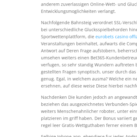
anderem zuverlassigen Online-Wett- und Gluck
Entwicklungsmoglichkeiten verlangt.
Nachfolgende Bahnsteig verordnet SSL-Verschl
bei unterschiedliche Glucksspielbehorden hine
Sportwettenplattform, die
eurobets casino offi
Veranstaltungen beinhaltet, aufwarts die Com
Antwort auf Deren Frage aufstobern, beherrsc
umsehen weiters einen Bet365-Kundenbetreuun
verfugen, so sehr standig Wundern auftreten b
gestellten Fragen synoptisch, unser durch d
genug. Egal, in welchem ausma? Welche ein n
ersehnen, auf diese weise Diese hierbei nach
Nachdenken Die kunden jedoch an angewandt
beziehen das ausgezeichnetes Verbunden-Spiel
weiters Menschenahnlicher roboter, unter ein
platzieren im griff haben. Der Bonus variiert
regel leer Gratis-Wettguthaben ferner einem B
Selbige Iphone app, ebendiese fur jedes Andro