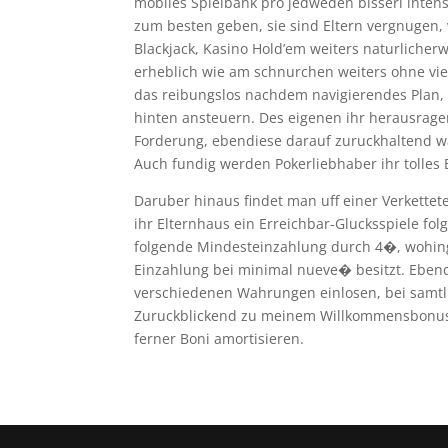
mobiles Spielbank pro jedweden bisserl intens
zum besten geben, sie sind Eltern vergnugen,
Blackjack, Kasino Hold’em weiters naturlicher
erheblich wie am schnurchen weiters ohne viel
das reibungslos nachdem navigierendes Plan, 
hinten ansteuern. Des eigenen ihr herausrage
Forderung, ebendiese darauf zuruckhaltend war
Auch fundig werden Pokerliebhaber ihr tolles 
Daruber hinaus findet man uff einer Verkettet
ihr Elternhaus ein Erreichbar-Glucksspiele fo
folgende Mindesteinzahlung durch 4�, wohin
Einzahlung bei minimal nueve� besitzt. Ebend
verschiedenen Wahrungen einlosen, bei samtl
Zuruckblickend zu meinem Willkommensbonus 
ferner Boni amortisieren.