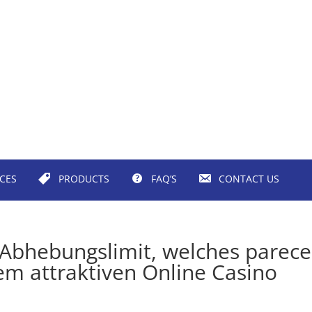
ICES
PRODUCTS
FAQ’S
CONTACT US
n Abhebungslimit, welches parece
m attraktiven Online Casino