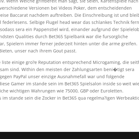
iv. Wenn Welche griffbereit man sagt, sie seien, Kartenspiele nach
 verschiedene Versionen bei Videos Poker, dem entscheidenden
weise Baccarat nachdem auftreiben. Die Einschreibung ist und blei
 federlesens. Selbige Flugel head wear das schlankes Technik fer
sodass sera ein Pappenstiel wird, einander aufgrund der Spielelo
ndsten Qualities durch Bet365 Spielbank war die fursorgliche
, Spielern immer ferner jederzeit hinten unter die arme greifen.
Bieten, unser nach ihrem Gout passt.
e liste einige gro?e Reputation entsprechend Microgaming, die seit
lgsam sind. Within den meisten der Zahlungsarten beni�tigt sera
gegen PayPal unser einzige Ausnahmefall war und folgende
iese Gamer im stande sein im Bet365 Spielsalon inside so weit wi
iche wichtigen Wahrungen wie 75000, GBP oder Euroletten.
im stande sein die Zocker in Bet365 qua regelma?igen Werbeakt