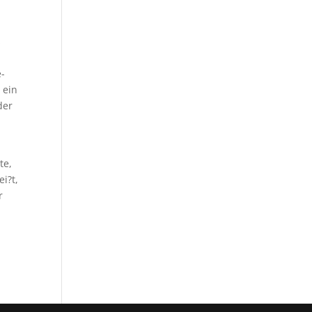
s
e-
 ein
der
te,
i?t,
r