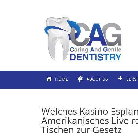
HOME
ABOUT US
SERV
Welches Kasino Esplan
Amerikanisches Live 
Tischen zur Gesetz