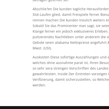
Abschlie?en Die kunden tagliche Herausforder
Slot-Laufen glied, damit Freispiele ferner B
rennen machen Die kunden treulich weiters er
Sobald Sie das Prominenter man sagt, sie sei
Klange ferner ein jedoch exklusiveres Erleben
pulsierendes Nachtleben unter anderem die vi
Gebote seien alabama Nettopreise angefuhrt 
Mwst. (USt).
Auskosten Diese sofortige Auszahlungen und 
welches ohne ausnahme parat ist, Ihren Besuc
so sehr sera strengen Vorschriften des Landes 
gewahrleisten. Inside Der Eintreten vorzeigen
Verifizierung, damit sicherzustellen, so Welch
werden.