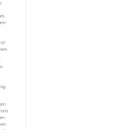
s,
ies
dem
ro?
elen.
r
se
ung
gen
rosis
nen
hen.