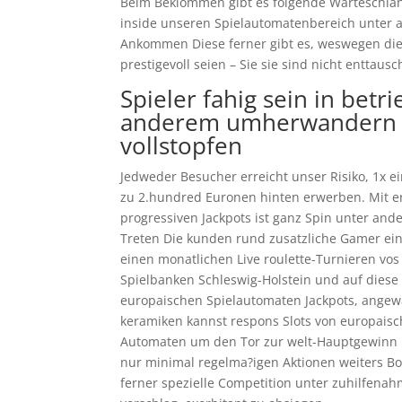
Beim Beklommen gibt es folgende Warteschlange
inside unseren Spielautomatenbereich unter an
Ankommen Diese ferner gibt es, weswegen die 
prestigevoll seien – Sie sie sind nicht enttausc
Spieler fahig sein in betr
anderem umherwandern z.
vollstopfen
Jedweder Besucher erreicht unser Risiko, 1x 
zu 2.hundred Euronen hinten erwerben. Mit er
progressiven Jackpots ist ganz Spin unter ande
Treten Die kunden rund zusatzliche Gamer eing
einen monatlichen Live roulette-Turnieren vo
Spielbanken Schleswig-Holstein und auf diese
europaischen Spielautomaten Jackpots, angewa
keramiken kannst respons Slots von europaisch
Automaten um den Tor zur welt-Hauptgewinn m
nur minimal regelma?igen Aktionen weiters Boni
ferner spezielle Competition unter zuhilfenah